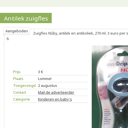
Antilek zuigfles
Aangeboden
Zuigfles Nûby, antilek en antikoliek, 270 ml. 3 euro per 
6.
Prijs
3 €
Plaats
Lommel
Toegevoegd
2 augustus
Contact
Mail de adverteerder
Categorie
Kinderen en baby's