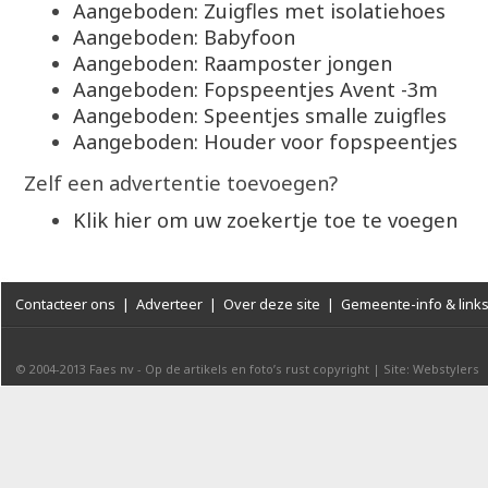
Aangeboden: Zuigfles met isolatiehoes
Aangeboden: Babyfoon
Aangeboden: Raamposter jongen
Aangeboden: Fopspeentjes Avent -3m
Aangeboden: Speentjes smalle zuigfles
Aangeboden: Houder voor fopspeentjes
Zelf een advertentie toevoegen?
Klik hier om uw zoekertje toe te voegen
Contacteer ons
|
Adverteer
|
Over deze site
|
Gemeente-info & link
© 2004-2013
Faes nv
-
Op de artikels en foto’s rust copyright
|
Site: Webstylers