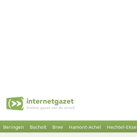
Beringen
Bocholt
Bree
Hamont-Achel
Hechtel-Ekse