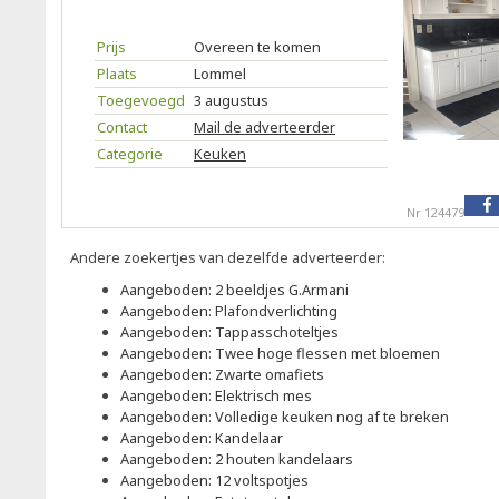
Prijs
Overeen te komen
Plaats
Lommel
Toegevoegd
3 augustus
Contact
Mail de adverteerder
Categorie
Keuken
Nr 124479
Andere zoekertjes van dezelfde adverteerder:
Aangeboden: 2 beeldjes G.Armani
Aangeboden: Plafondverlichting
Aangeboden: Tappasschoteltjes
Aangeboden: Twee hoge flessen met bloemen
Aangeboden: Zwarte omafiets
Aangeboden: Elektrisch mes
Aangeboden: Volledige keuken nog af te breken
Aangeboden: Kandelaar
Aangeboden: 2 houten kandelaars
Aangeboden: 12 voltspotjes