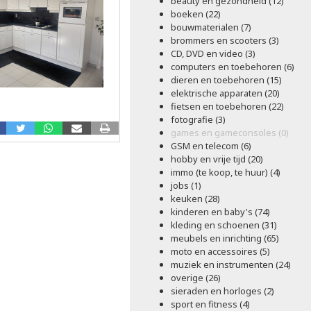
beauty en gezondheid (12)
boeken (22)
bouwmaterialen (7)
brommers en scooters (3)
CD, DVD en video (3)
computers en toebehoren (6)
dieren en toebehoren (15)
elektrische apparaten (20)
fietsen en toebehoren (22)
fotografie (3)
games en gameconsoles (0)
GSM en telecom (6)
hobby en vrije tijd (20)
immo (te koop, te huur) (4)
jobs (1)
keuken (28)
kinderen en baby's (74)
kleding en schoenen (31)
meubels en inrichting (65)
moto en accessoires (5)
muziek en instrumenten (24)
overige (26)
sieraden en horloges (2)
sport en fitness (4)