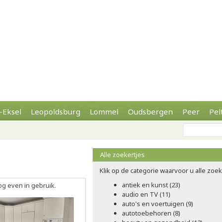
-Eksel
Leopoldsburg
Lommel
Oudsbergen
Peer
Pel
Alle zoekertjes
Klik op de categorie waarvoor u alle zoeke
antiek en kunst (23)
og even in gebruik.
audio en TV (11)
auto's en voertuigen (9)
autotoebehoren (8)