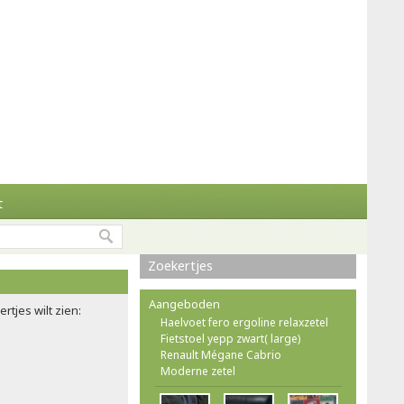
t
Zoekertjes
Aangeboden
rtjes wilt zien:
Haelvoet fero ergoline relaxzetel
Fietstoel yepp zwart( large)
Renault Mégane Cabrio
Moderne zetel