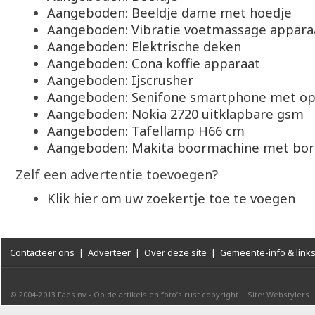
Aangeboden: Beeldje dame met hoedje
Aangeboden: Vibratie voetmassage appara
Aangeboden: Elektrische deken
Aangeboden: Cona koffie apparaat
Aangeboden: Ijscrusher
Aangeboden: Senifone smartphone met op
Aangeboden: Nokia 2720 uitklapbare gsm
Aangeboden: Tafellamp H66 cm
Aangeboden: Makita boormachine met bo
Zelf een advertentie toevoegen?
Klik hier om uw zoekertje toe te voegen
Contacteer ons
|
Adverteer
|
Over deze site
|
Gemeente-info & link
© 2004-2013
Faes nv
-
Op de artikels en foto’s rust copyright
|
Site: Webstylers