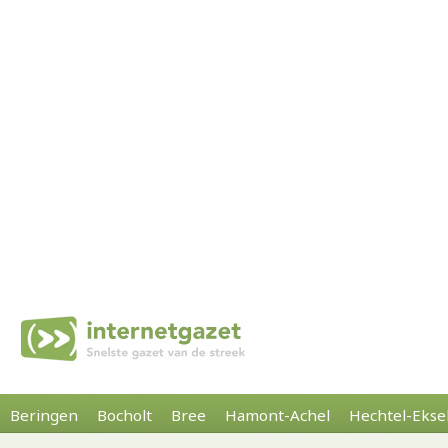
Beringen
Bocholt
Bree
Hamont-Achel
Hechtel-Ekse