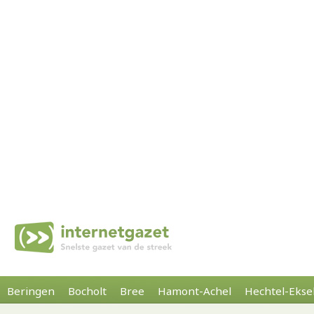
Beringen
Bocholt
Bree
Hamont-Achel
Hechtel-Ekse