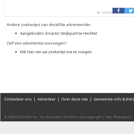
Nr 125415
Andere zoekertjes van dezelfde adverteerder:
Aangeboden: Ervaren Strijkpunt te Hechtel
Zelf een advertentie toevoegen?
Klik hier om uw zoekertje toe te voegen
Contacteer ons
|
Adverteer
|
Over deze site
|
Gemeente-info & link
© 2004-2013
Faes nv
-
Op de artikels en foto’s rust copyright
|
Site: Webstylers