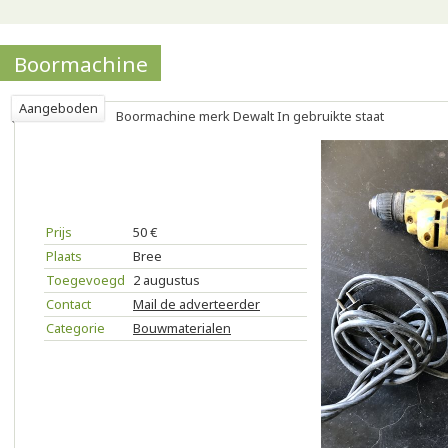
Boormachine
Aangeboden
Boormachine merk Dewalt In gebruikte staat
Prijs
50 €
Plaats
Bree
Toegevoegd
2 augustus
Contact
Mail de adverteerder
Categorie
Bouwmaterialen