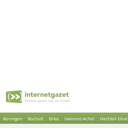
Beringen
Bocholt
Bree
Hamont-Achel
Hechtel-Ekse