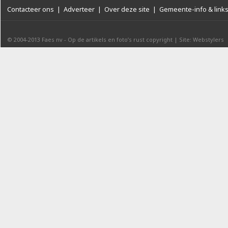
Contacteer ons
|
Adverteer
|
Over deze site
|
Gemeente-info & link
© 2004-2013
Faes nv
-
Op de artikels en foto’s rust copyright
|
Site: Webstylers