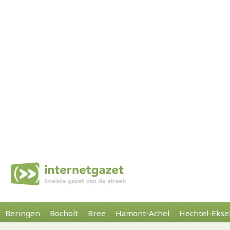
Beringen
Bocholt
Bree
Hamont-Achel
Hechtel-Ekse