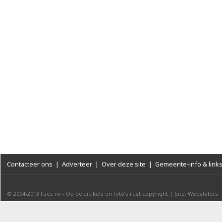
Contacteer ons
|
Adverteer
|
Over deze site
|
Gemeente-info & link
© 2004-2013
Faes nv
-
Op de artikels en foto’s rust copyright
|
Site: Webstylers