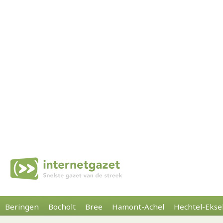
Beringen
Bocholt
Bree
Hamont-Achel
Hechtel-Ekse