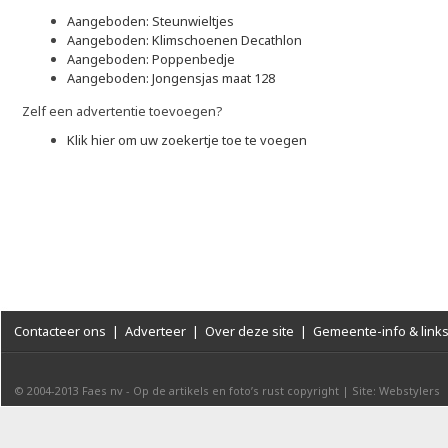
Aangeboden: Steunwieltjes
Aangeboden: Klimschoenen Decathlon
Aangeboden: Poppenbedje
Aangeboden: Jongensjas maat 128
Zelf een advertentie toevoegen?
Klik hier om uw zoekertje toe te voegen
Contacteer ons
|
Adverteer
|
Over deze site
|
Gemeente-info & link
© 2004-2013
Faes nv
-
Op de artikels en foto’s rust copyright
|
Site: Webstylers