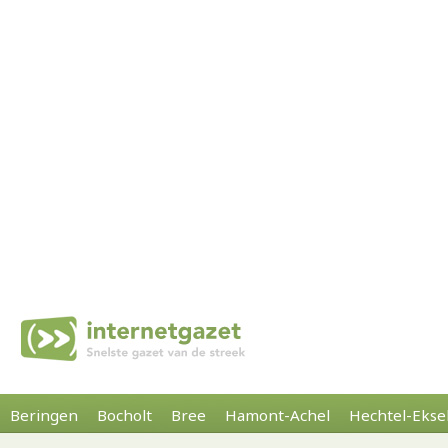
Beringen
Bocholt
Bree
Hamont-Achel
Hechtel-Ekse