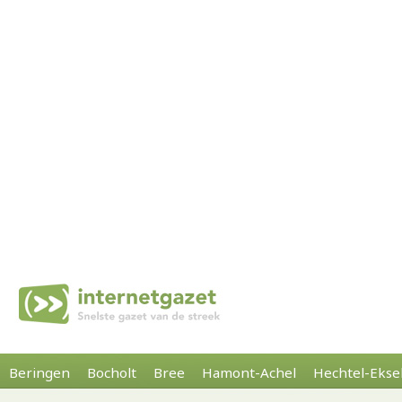
Beringen
Bocholt
Bree
Hamont-Achel
Hechtel-Ekse