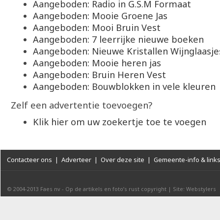
Aangeboden: Radio in G.S.M Formaat
Aangeboden: Mooie Groene Jas
Aangeboden: Mooi Bruin Vest
Aangeboden: 7 leerrijke nieuwe boeken
Aangeboden: Nieuwe Kristallen Wijnglaasje
Aangeboden: Mooie heren jas
Aangeboden: Bruin Heren Vest
Aangeboden: Bouwblokken in vele kleuren
Zelf een advertentie toevoegen?
Klik hier om uw zoekertje toe te voegen
Contacteer ons
|
Adverteer
|
Over deze site
|
Gemeente-info & link
© 2004-2013
Faes nv
-
Op de artikels en foto’s rust copyright
|
Site: Webstylers