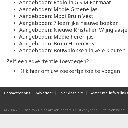
Aangeboden: Radio in G.S.M Formaat
Aangeboden: Mooie Groene Jas
Aangeboden: Mooi Bruin Vest
Aangeboden: 7 leerrijke nieuwe boeken
Aangeboden: Nieuwe Kristallen Wijnglaasje
Aangeboden: Mooie heren jas
Aangeboden: Bruin Heren Vest
Aangeboden: Bouwblokken in vele kleuren
Zelf een advertentie toevoegen?
Klik hier om uw zoekertje toe te voegen
Contacteer ons
|
Adverteer
|
Over deze site
|
Gemeente-info & link
© 2004-2013
Faes nv
-
Op de artikels en foto’s rust copyright
|
Site: Webstylers