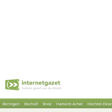
Beringen
Bocholt
Bree
Hamont-Achel
Hechtel-Ekse