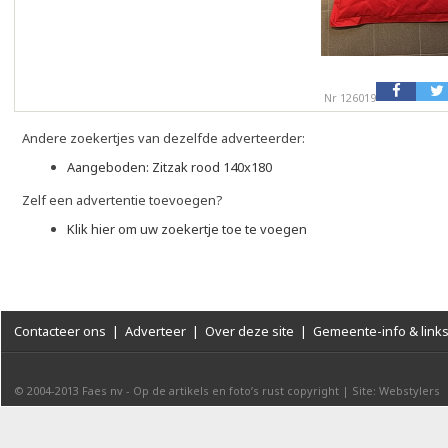
Nr 126019
Andere zoekertjes van dezelfde adverteerder:
Aangeboden: Zitzak rood 140x180
Zelf een advertentie toevoegen?
Klik hier om uw zoekertje toe te voegen
Contacteer ons
|
Adverteer
|
Over deze site
|
Gemeente-info & link
© 2004-2013
Faes nv
-
Op de artikels en foto’s rust copyright
|
Site: Webstylers