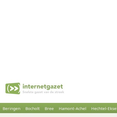
Beringen
Bocholt
Bree
Hamont-Achel
Hechtel-Ekse