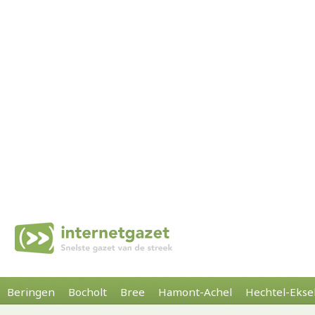
Beringen
Bocholt
Bree
Hamont-Achel
Hechtel-Ekse