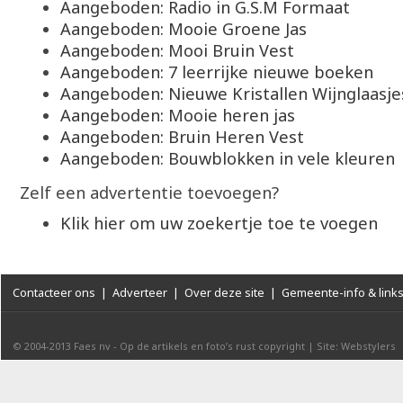
Aangeboden: Radio in G.S.M Formaat
Aangeboden: Mooie Groene Jas
Aangeboden: Mooi Bruin Vest
Aangeboden: 7 leerrijke nieuwe boeken
Aangeboden: Nieuwe Kristallen Wijnglaasje
Aangeboden: Mooie heren jas
Aangeboden: Bruin Heren Vest
Aangeboden: Bouwblokken in vele kleuren
Zelf een advertentie toevoegen?
Klik hier om uw zoekertje toe te voegen
Contacteer ons
|
Adverteer
|
Over deze site
|
Gemeente-info & link
© 2004-2013
Faes nv
-
Op de artikels en foto’s rust copyright
|
Site: Webstylers