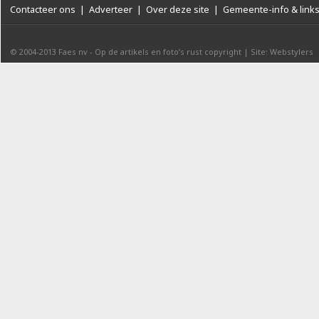
Contacteer ons
|
Adverteer
|
Over deze site
|
Gemeente-info & link
© 2004-2013
Faes nv
-
Op de artikels en foto’s rust copyright
|
Site: Webstylers