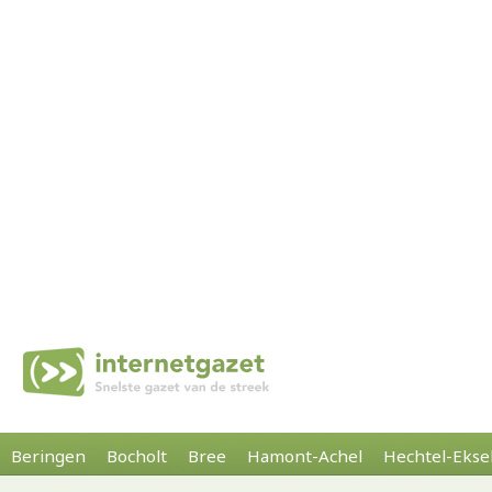
Beringen
Bocholt
Bree
Hamont-Achel
Hechtel-Ekse