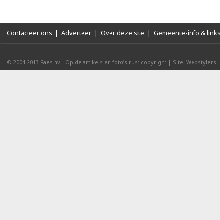
Contacteer ons
|
Adverteer
|
Over deze site
|
Gemeente-info & link
© 2004-2013
Faes nv
-
Op de artikels en foto’s rust copyright
|
Site: Webstylers