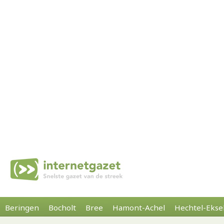
Beringen
Bocholt
Bree
Hamont-Achel
Hechtel-Ekse