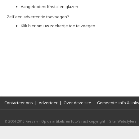
Aangeboden: Kristallen glazen
Zelf een advertentie toevoegen?
Klik hier om uw zoekertje toe te voegen
Contacteer ons
|
Adverteer
|
Over deze site
|
Gemeente-info & link
© 2004-2013
Faes nv
-
Op de artikels en foto’s rust copyright
|
Site: Webstylers