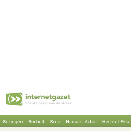
Beringen
Bocholt
Bree
Hamont-Achel
Hechtel-Ekse