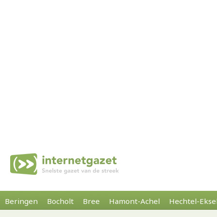
Beringen
Bocholt
Bree
Hamont-Achel
Hechtel-Ekse