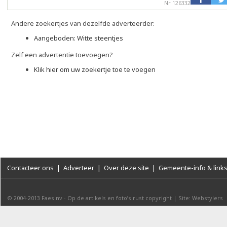
Nr 126332
Andere zoekertjes van dezelfde adverteerder:
Aangeboden: Witte steentjes
Zelf een advertentie toevoegen?
Klik hier om uw zoekertje toe te voegen
Contacteer ons
|
Adverteer
|
Over deze site
|
Gemeente-info & link
© 2004-2013
Faes nv
-
Op de artikels en foto’s rust copyright
|
Site: Webstylers