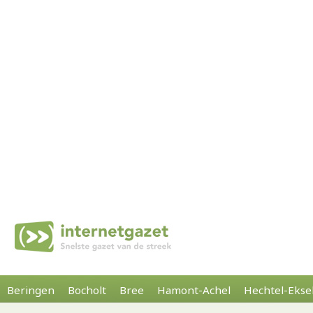
Beringen
Bocholt
Bree
Hamont-Achel
Hechtel-Ekse