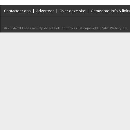
Contacteer ons
|
Adverteer
|
Over deze site
|
Gemeente-info & link
© 2004-2013
Faes nv
-
Op de artikels en foto’s rust copyright
|
Site: Webstylers