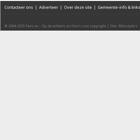
Contacteer ons
|
Adverteer
|
Over deze site
|
Gemeente-info & link
© 2004-2013
Faes nv
-
Op de artikels en foto’s rust copyright
|
Site: Webstylers