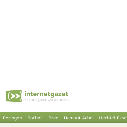
Beringen
Bocholt
Bree
Hamont-Achel
Hechtel-Ekse