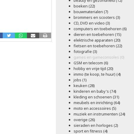
beauty en gezondheid (12)
boeken (22)
bouwmaterialen (7)
brommers en scooters (3)
CD, DVD en video (3)
computers en toebehoren (6)
dieren en toebehoren (15)
elektrische apparaten (20)
fietsen en toebehoren (22)
fotografie (3)
games en gameconsoles (0)
GSM en telecom (6)
hobby en vrije tijd (20)
immo (te koop, te huur) (4)
jobs (1)
keuken (28)
kinderen en baby's (74)
kleding en schoenen (31)
meubels en inrichting (64)
moto en accessoires (5)
muziek en instrumenten (24)
overige (26)
sieraden en horloges (2)
sport en fitness (4)