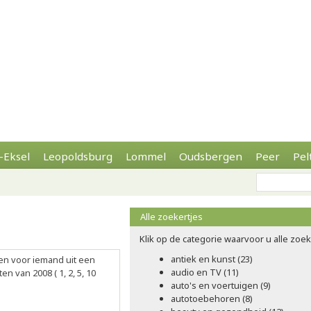
-Eksel
Leopoldsburg
Lommel
Oudsbergen
Peer
Pel
Alle zoekertjes
Klik op de categorie waarvoor u alle zoeke
antiek en kunst (23)
en voor iemand uit een
audio en TV (11)
n van 2008 ( 1, 2, 5, 10
auto's en voertuigen (9)
autotoebehoren (8)