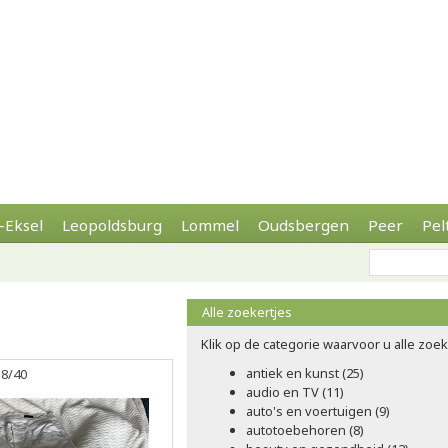
-Eksel
Leopoldsburg
Lommel
Oudsbergen
Peer
Pel
Alle zoekertjes
Klik op de categorie waarvoor u alle zoeke
antiek en kunst (25)
38/40
audio en TV (11)
auto's en voertuigen (9)
autotoebehoren (8)