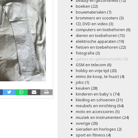
beauty en gezondheid (12)
boeken (22)
bouwmaterialen (7)
brommers en scooters (3)
CD, DVD en video (3)
computers en toebehoren (6)
dieren en toebehoren (15)
elektrische apparaten (19)
fietsen en toebehoren (22)
fotografie (3)
games en gameconsoles (0)
GSM en telecom (6)
hobby en vrije tijd (20)
immo (te koop, te huur) (4)
jobs (1)
keuken (28)
kinderen en baby's (74)
kleding en schoenen (31)
meubels en inrichting (64)
moto en accessoires (5)
muziek en instrumenten (24)
overige (26)
sieraden en horloges (2)
sport en fitness (4)