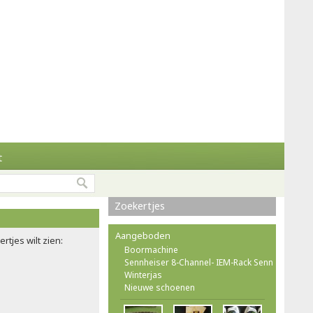
t
Zoekertjes
Aangeboden
rtjes wilt zien:
Boormachine
Sennheiser 8-Channel- IEM-Rack Senn
Winterjas
Nieuwe schoenen