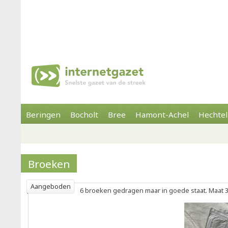
Beringen
Bocholt
Bree
Hamont-Achel
Hechtel
Broeken
Aangeboden
6 broeken gedragen maar in goede staat. Maat 