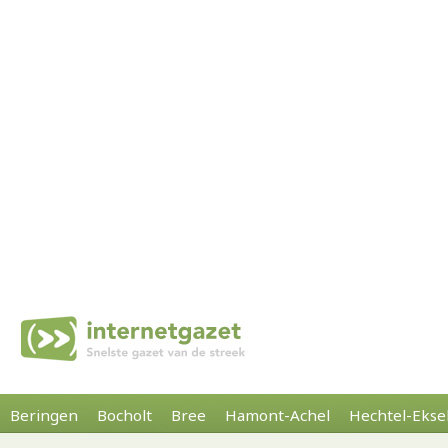
Beringen
Bocholt
Bree
Hamont-Achel
Hechtel-Ekse