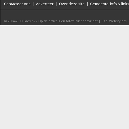
Contacteer ons
|
Adverteer
|
Over deze site
|
Gemeente-info & link
© 2004-2013
Faes nv
-
Op de artikels en foto’s rust copyright
|
Site: Webstylers