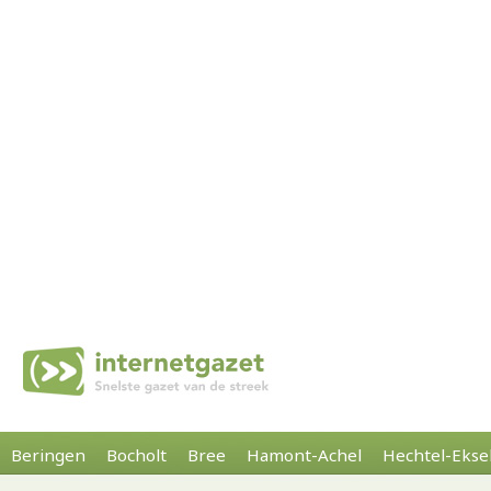
Beringen
Bocholt
Bree
Hamont-Achel
Hechtel-Ekse