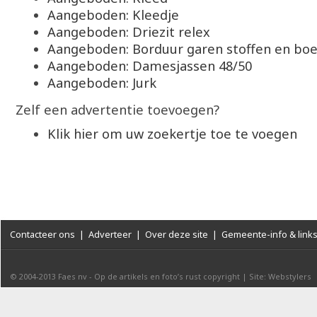
Aangeboden: Kleedje
Aangeboden: Driezit relex
Aangeboden: Borduur garen stoffen en boe
Aangeboden: Damesjassen 48/50
Aangeboden: Jurk
Zelf een advertentie toevoegen?
Klik hier om uw zoekertje toe te voegen
Contacteer ons
|
Adverteer
|
Over deze site
|
Gemeente-info & link
© 2004-2013
Faes nv
-
Op de artikels en foto’s rust copyright
|
Site: Webstylers