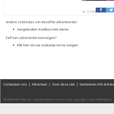
Nr 127530
Andere zoekertjes van dezelfde adverteerder:
Aangeboden: Koelbox met stereo
Zelf een advertentie toevoegen?
Klik hier om uw zoekertje toe te voegen
Contacteer ons
|
Adverteer
|
Over deze site
|
Gemeente-info & link
© 2004-2013
Faes nv
-
Op de artikels en foto’s rust copyright
|
Site: Webstylers