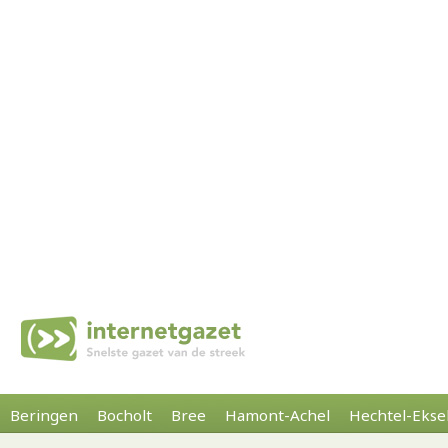
Beringen
Bocholt
Bree
Hamont-Achel
Hechtel-Ekse