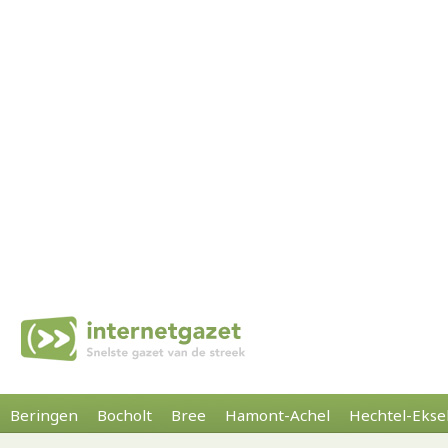
Beringen
Bocholt
Bree
Hamont-Achel
Hechtel-Ekse