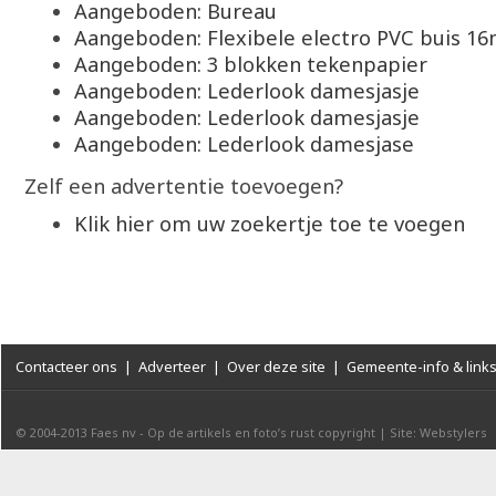
Aangeboden: Bureau
Aangeboden: Flexibele electro PVC buis 1
Aangeboden: 3 blokken tekenpapier
Aangeboden: Lederlook damesjasje
Aangeboden: Lederlook damesjasje
Aangeboden: Lederlook damesjase
Zelf een advertentie toevoegen?
Klik hier om uw zoekertje toe te voegen
Contacteer ons
|
Adverteer
|
Over deze site
|
Gemeente-info & link
© 2004-2013
Faes nv
-
Op de artikels en foto’s rust copyright
|
Site: Webstylers