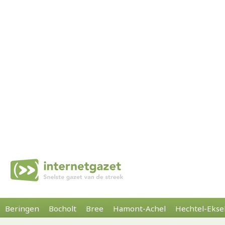
Beringen
Bocholt
Bree
Hamont-Achel
Hechtel-Ekse