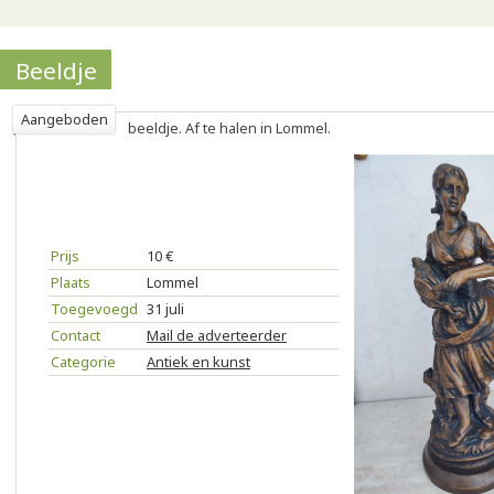
Beeldje
Aangeboden
beeldje. Af te halen in Lommel.
Prijs
10 €
Plaats
Lommel
Toegevoegd
31 juli
Contact
Mail de adverteerder
Categorie
Antiek en kunst