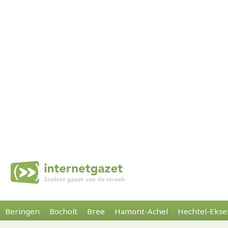
Beringen
Bocholt
Bree
Hamont-Achel
Hechtel-Ekse