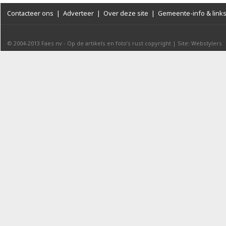
Contacteer ons
|
Adverteer
|
Over deze site
|
Gemeente-info & link
© 2004-2013
Faes nv
-
Op de artikels en foto’s rust copyright
|
Site: Webstylers