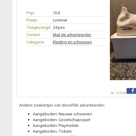
Prijs
10 €
Plaats
Lommel
Toegevoegd
24 juni
Contact
Mail de adverteerder
Categorie
Kleding en schoenen
Nr 127642
Andere zoekertjes van dezelfde adverteerder:
Aangeboden: Nieuwe schoenen
Aangeboden: Gezelschapsspel
Aangeboden: Playmobile
Aangeboden: Tickets