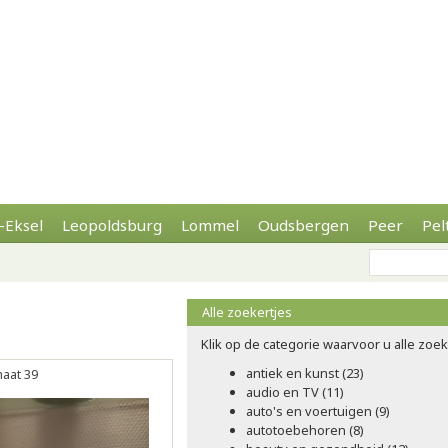
-Eksel
Leopoldsburg
Lommel
Oudsbergen
Peer
Pel
Alle zoekertjes
Klik op de categorie waarvoor u alle zoeke
antiek en kunst (23)
aat 39
audio en TV (11)
auto's en voertuigen (9)
autotoebehoren (8)