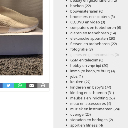
beauty en gezondheid (12)
boeken (22)
bouwmaterialen (6)
brommers en scooters (3)
CD, DVD en video (3)
computers en toebehoren (6)
dieren en toebehoren (14)
elektrische apparaten (20)
fietsen en toebehoren (22)
fotografie (3)
games en gameconsoles (0)
GSM en telecom (6)
hobby en vrije tijd (20)
immo (te koop, te huur) (4)
jobs (1)
keuken (27)
kinderen en baby's (74)
kleding en schoenen (31)
meubels en inrichting (65)
moto en accessoires (4)
muziek en instrumenten (24)
overige (25)
sieraden en horloges (2)
sport en fitness (4)