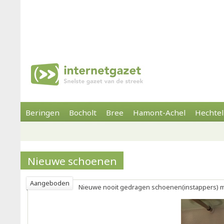
Beringen
Bocholt
Bree
Hamont-Achel
Hechtel
Nieuwe schoenen
Aangeboden
Nieuwe nooit gedragen schoenen(instappers) m