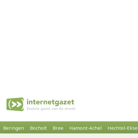
Beringen
Bocholt
Bree
Hamont-Achel
Hechtel-Ekse