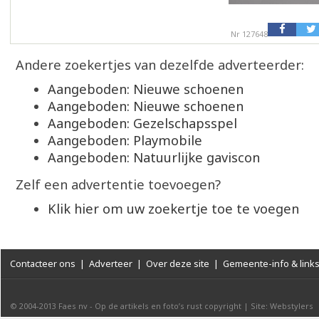
Nr 127648
Andere zoekertjes van dezelfde adverteerder:
Aangeboden: Nieuwe schoenen
Aangeboden: Nieuwe schoenen
Aangeboden: Gezelschapsspel
Aangeboden: Playmobile
Aangeboden: Natuurlijke gaviscon
Zelf een advertentie toevoegen?
Klik hier om uw zoekertje toe te voegen
Contacteer ons
|
Adverteer
|
Over deze site
|
Gemeente-info & link
© 2004-2013
Faes nv
-
Op de artikels en foto’s rust copyright
|
Site: Webstylers