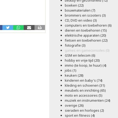
beauty en gezondheid (12)
boeken (22)
bouwmaterialen (7)
brommers en scooters (3)
CD, DVD en video (3)
computers en toebehoren (6)
dieren en toebehoren (15)
elektrische apparaten (20)
fietsen en toebehoren (22)
fotografie (3)
games en gameconsoles (0)
GSM en telecom (6)
hobby en vrije tijd (20)
immo (te koop, te huur) (4)
jobs (1)
keuken (28)
kinderen en baby's (74)
kleding en schoenen (31)
meubels en inrichting (65)
moto en accessoires (5)
muziek en instrumenten (24)
overige (26)
sieraden en horloges (2)
sport en fitness (4)