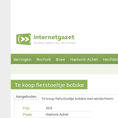
Beringen
Bocholt
Bree
Hamont-Achel
Hechtel
Te koop fietstoeltje bobike
Aangeboden
Te koop fietsstoeltje bobike met windscherm
Prijs
30 €
Plaats
Hamont-Achel