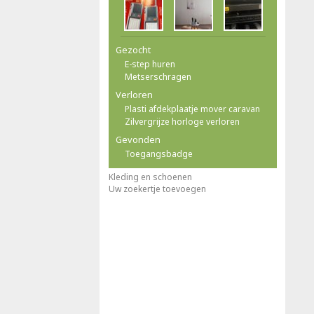
Gezocht
E-step huren
Metserschragen
Verloren
Plasti afdekplaatje mover caravan
Zilvergrijze horloge verloren
Gevonden
Toegangsbadge
Kleding en schoenen
Uw zoekertje toevoegen