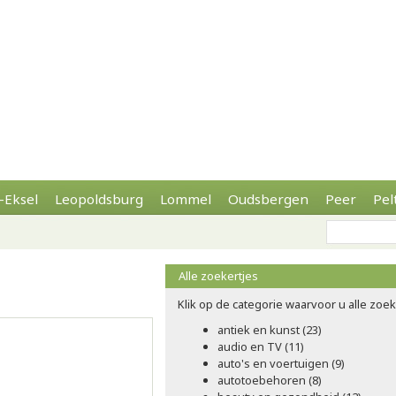
-Eksel
Leopoldsburg
Lommel
Oudsbergen
Peer
Pel
Alle zoekertjes
Klik op de categorie waarvoor u alle zoeke
antiek en kunst (23)
audio en TV (11)
auto's en voertuigen (9)
autotoebehoren (8)