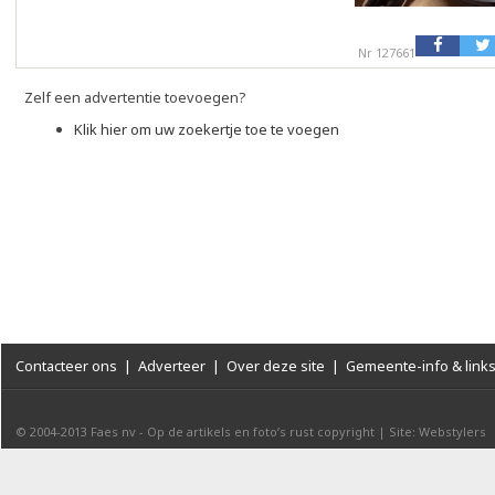
Nr 127661
Zelf een advertentie toevoegen?
Klik hier om uw zoekertje toe te voegen
Contacteer ons
|
Adverteer
|
Over deze site
|
Gemeente-info & link
© 2004-2013
Faes nv
-
Op de artikels en foto’s rust copyright
|
Site: Webstylers