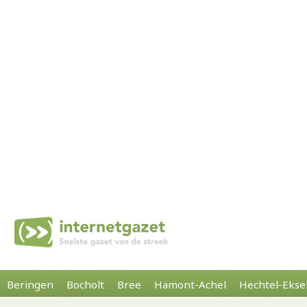
Beringen
Bocholt
Bree
Hamont-Achel
Hechtel-Ekse