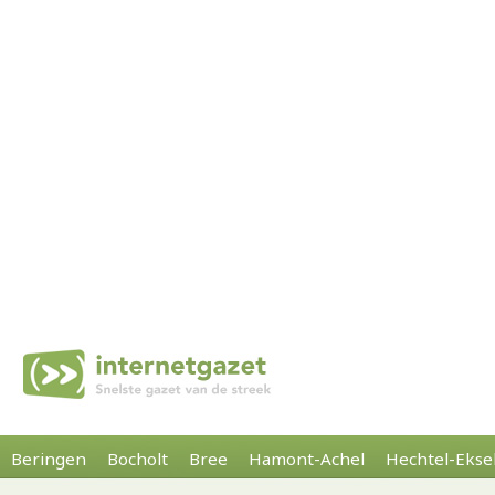
Beringen
Bocholt
Bree
Hamont-Achel
Hechtel-Ekse