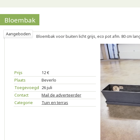
Bloembak
Aangeboden
Bloembak voor buiten licht grijs, eco pot afm. 80 cm lang
Prijs
12 €
Plaats
Beverlo
Toegevoegd
26 juli
Contact
Mail de adverteerder
Categorie
Tuin en terras