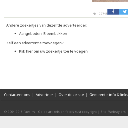
Nr 127748
Andere zoekertjes van dezelfde adverteerder:
Aangeboden: Bloembakken
Zelf een advertentie toevoegen?
Klik hier om uw zoekertje toe te voegen
Contacteer ons
|
Adverteer
|
Over deze site
|
Gemeente-info & link
© 2004-2013
Faes nv
-
Op de artikels en foto’s rust copyright
|
Site: Webstylers