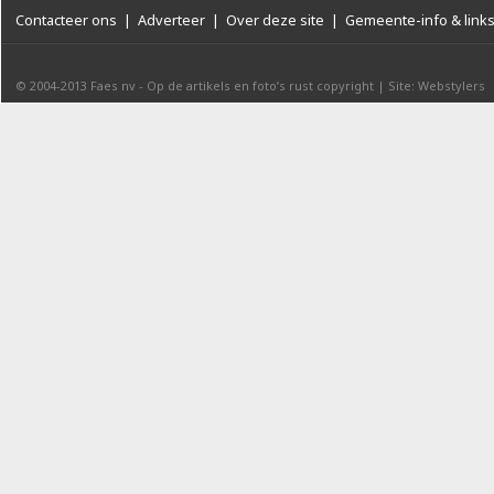
Contacteer ons
|
Adverteer
|
Over deze site
|
Gemeente-info & link
© 2004-2013
Faes nv
-
Op de artikels en foto’s rust copyright
|
Site: Webstylers