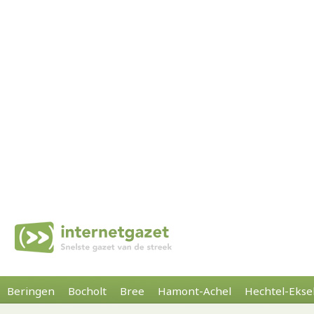
Beringen
Bocholt
Bree
Hamont-Achel
Hechtel-Ekse