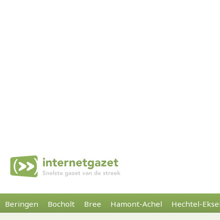
Beringen
Bocholt
Bree
Hamont-Achel
Hechtel-Ekse