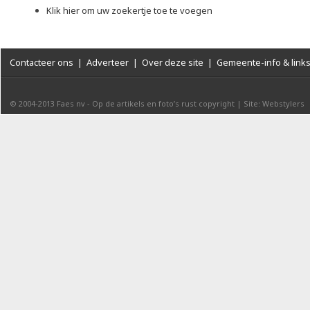
Klik hier om uw zoekertje toe te voegen
Contacteer ons
|
Adverteer
|
Over deze site
|
Gemeente-info & link
© 2004-2013
Faes nv
-
Op de artikels en foto’s rust copyright
|
Site: Webstylers