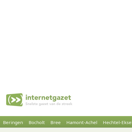
Beringen
Bocholt
Bree
Hamont-Achel
Hechtel-Ekse