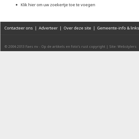
Klik hier om uw zoekertje toe te voegen
Contacteer ons
|
Adverteer
|
Over deze site
|
Gemeente-info & link
© 2004-2013
Faes nv
-
Op de artikels en foto’s rust copyright
|
Site: Webstylers