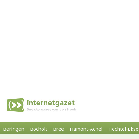
Beringen
Bocholt
Bree
Hamont-Achel
Hechtel-Ekse