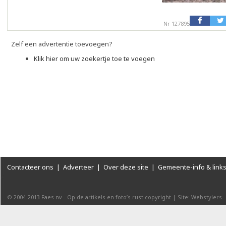
Nr 127895
Zelf een advertentie toevoegen?
Klik hier om uw zoekertje toe te voegen
Contacteer ons
|
Adverteer
|
Over deze site
|
Gemeente-info & link
© 2004-2013
Faes nv
-
Op de artikels en foto’s rust copyright
|
Site: Webstylers