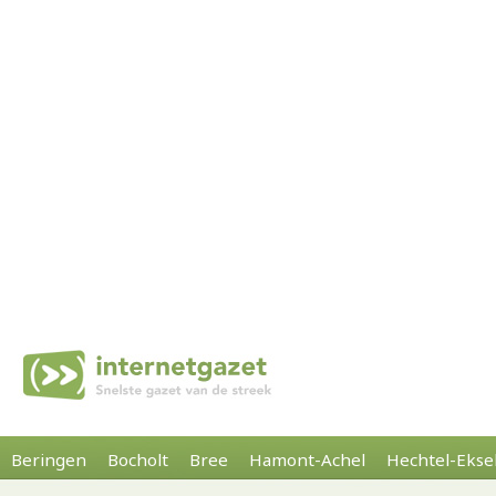
Beringen
Bocholt
Bree
Hamont-Achel
Hechtel-Ekse