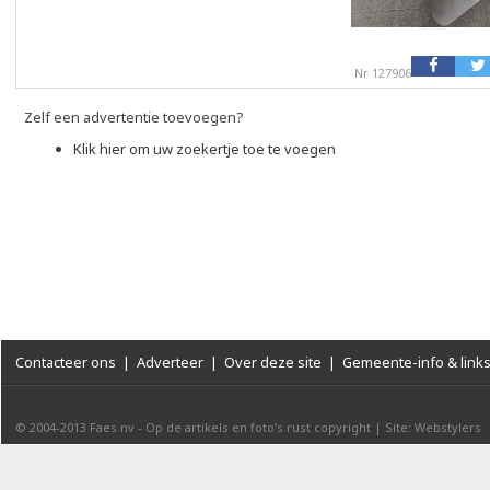
Nr 127906
Zelf een advertentie toevoegen?
Klik hier om uw zoekertje toe te voegen
Contacteer ons
|
Adverteer
|
Over deze site
|
Gemeente-info & link
© 2004-2013
Faes nv
-
Op de artikels en foto’s rust copyright
|
Site: Webstylers