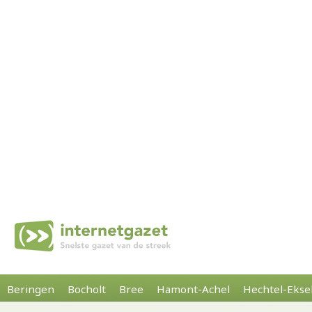
Beringen
Bocholt
Bree
Hamont-Achel
Hechtel-Ekse