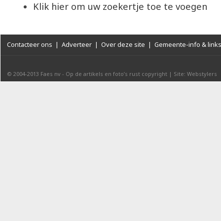
Klik hier om uw zoekertje toe te voegen
Contacteer ons
|
Adverteer
|
Over deze site
|
Gemeente-info & link
© 2004-2013
Faes nv
-
Op de artikels en foto’s rust copyright
|
Site: Webstylers