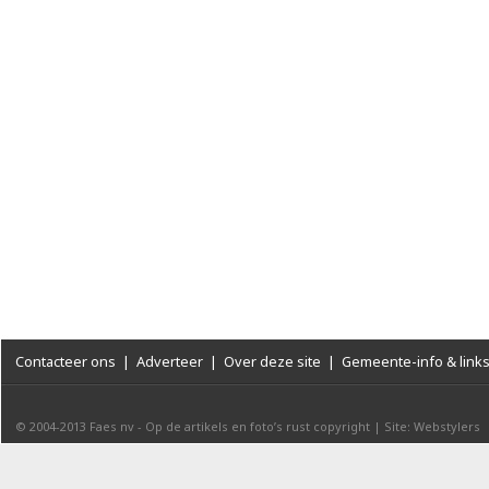
Contacteer ons
|
Adverteer
|
Over deze site
|
Gemeente-info & link
© 2004-2013
Faes nv
-
Op de artikels en foto’s rust copyright
|
Site: Webstylers