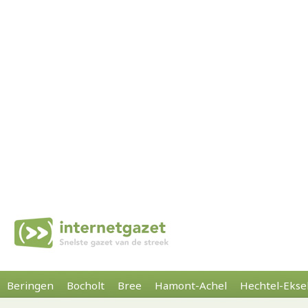
Beringen
Bocholt
Bree
Hamont-Achel
Hechtel-Ekse