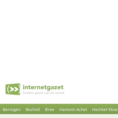
Beringen
Bocholt
Bree
Hamont-Achel
Hechtel-Ekse