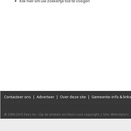
Klik hier om uw zoekertje toe te voegen
Contacteer ons
|
Adverteer
|
Over deze site
|
Gemeente-info & link
© 2004-2013
Faes nv
-
Op de artikels en foto’s rust copyright
|
Site: Webstylers