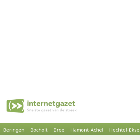
Beringen
Bocholt
Bree
Hamont-Achel
Hechtel-Ekse