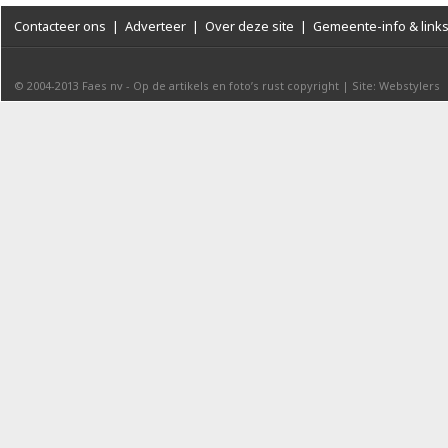
Contacteer ons
|
Adverteer
|
Over deze site
|
Gemeente-info & link
© 2004-2013
Faes nv
-
Op de artikels en foto’s rust copyright
|
Site: Webstylers