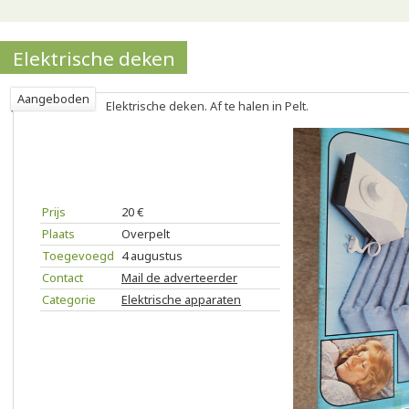
Elektrische deken
Aangeboden
Elektrische deken. Af te halen in Pelt.
Prijs
20 €
Plaats
Overpelt
Toegevoegd
4 augustus
Contact
Mail de adverteerder
Categorie
Elektrische apparaten