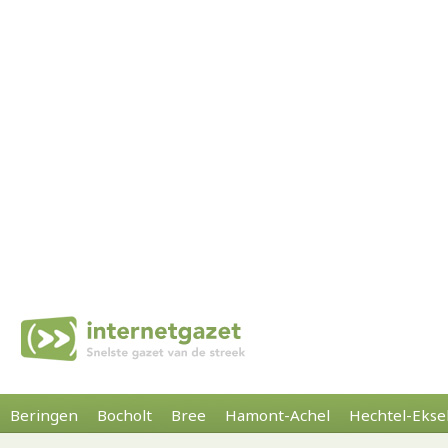
Beringen
Bocholt
Bree
Hamont-Achel
Hechtel-Ekse