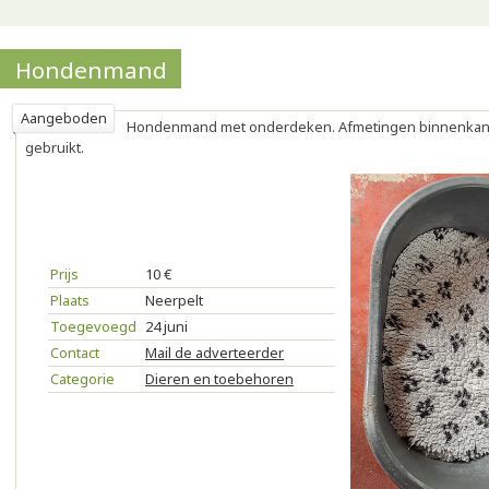
Hondenmand
Aangeboden
Hondenmand met onderdeken. Afmetingen binnenkant 
gebruikt.
Prijs
10 €
Plaats
Neerpelt
Toegevoegd
24 juni
Contact
Mail de adverteerder
Categorie
Dieren en toebehoren