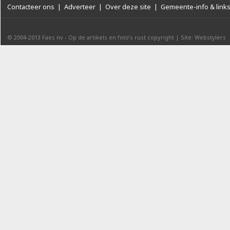
Contacteer ons
|
Adverteer
|
Over deze site
|
Gemeente-info & link
© 2004-2013
Faes nv
-
Op de artikels en foto’s rust copyright
|
Site: Webstylers