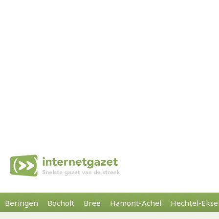
Beringen
Bocholt
Bree
Hamont-Achel
Hechtel-Ekse