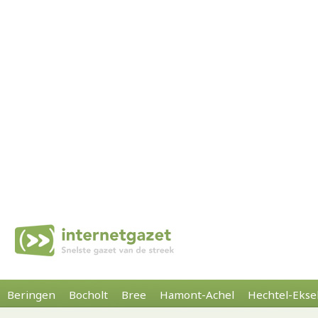
Beringen
Bocholt
Bree
Hamont-Achel
Hechtel-Ekse