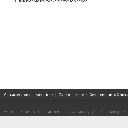
Klik hier om uw zoekertje toe te voegen
Contacteer ons
|
Adverteer
|
Over deze site
|
Gemeente-info & link
© 2004-2013
Faes nv
-
Op de artikels en foto’s rust copyright
|
Site: Webstylers