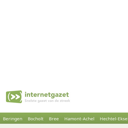
Beringen
Bocholt
Bree
Hamont-Achel
Hechtel-Ekse