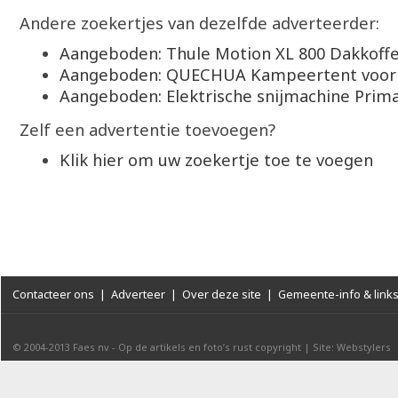
Andere zoekertjes van dezelfde adverteerder:
Aangeboden: Thule Motion XL 800 Dakkoff
Aangeboden: QUECHUA Kampeertent voor 
Aangeboden: Elektrische snijmachine Prim
Zelf een advertentie toevoegen?
Klik hier om uw zoekertje toe te voegen
Contacteer ons
|
Adverteer
|
Over deze site
|
Gemeente-info & link
© 2004-2013
Faes nv
-
Op de artikels en foto’s rust copyright
|
Site: Webstylers