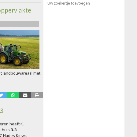
Uw zoekertje toevoegen
ppervlakte
et landbouwareaal met
-3
eren heeft K.
 thuis
3-3
C Hades Kiewit