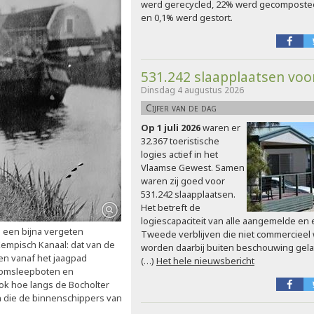
werd gerecycled, 22% werd gecomposte
en 0,1% werd gestort.
531.242 slaapplaatsen voo
Dinsdag 4 augustus 2026
Cijfer van de dag
Op 1 juli 2026
waren er
32.367 toeristische
logies actief in het
Vlaamse Gewest. Samen
waren zij goed voor
531.242 slaapplaatsen.
Het betreft de
logiescapaciteit van alle aangemelde en 
 een bijna vergeten
Tweede verblijven die niet commerciee
Kempisch Kanaal: dat van de
worden daarbij buiten beschouwing gela
en vanaf het jaagpad
(…)
Het hele nieuwsbericht
toomsleepboten en
ok hoe langs de Bocholter
 die de binnenschippers van