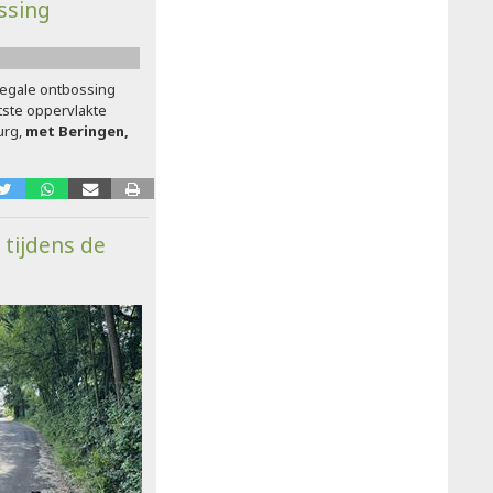
ossing
llegale ontbossing
ste oppervlakte
urg,
met Beringen,
 tijdens de