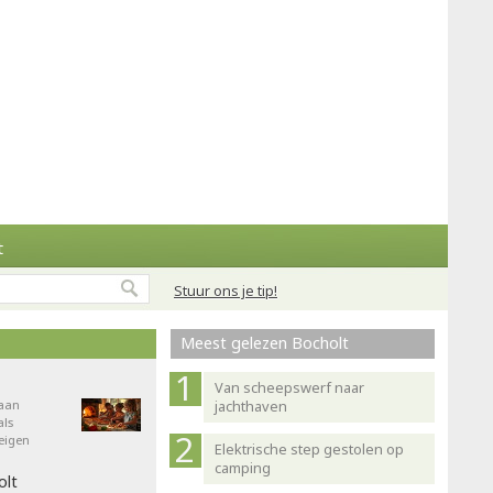
t
Stuur ons je tip!
Meest gelezen Bocholt
Van scheepswerf naar
aan
jachthaven
als
eigen
Elektrische step gestolen op
camping
olt