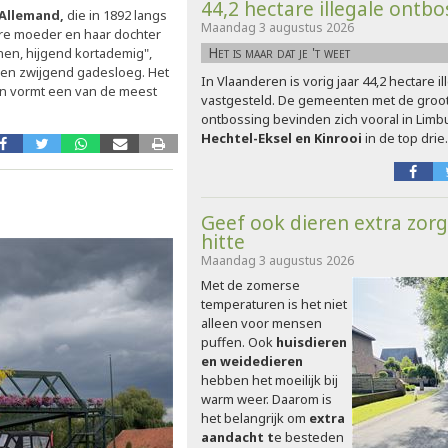
44,2 hectare illegale ontb
'Allemand,
die in 1892 langs
Maandag 3 augustus 2026
re moeder en haar dochter
Het is maar dat je 't weet
nen, hijgend kortademig",
uwen zwijgend gadesloeg. Het
In Vlaanderen is vorig jaar 44,2 hectare i
en vormt een van de meest
vastgesteld. De gemeenten met de groot
ontbossing bevinden zich vooral in Limb
Hechtel-Eksel en Kinrooi
in de top drie.
Geef ook dieren extra zorg
hitte
Maandag 3 augustus 2026
Met de zomerse
temperaturen is het niet
alleen voor mensen
puffen. Ook
huisdieren
en weidedieren
hebben het moeilijk bij
warm weer. Daarom is
het belangrijk om
extra
aandacht t
e besteden