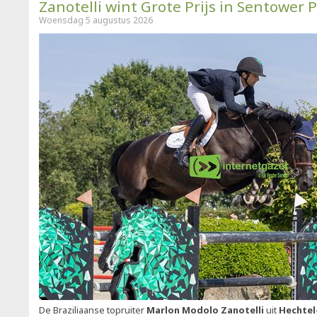
Zanotelli wint Grote Prijs in Sentower 
Woensdag 5 augustus 2026
De Braziliaanse topruiter
Marlon Modolo Zanotelli
uit
Hechtel