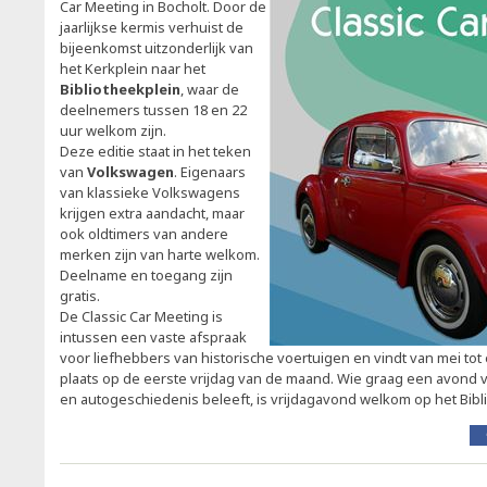
Car Meeting in Bocholt. Door de
jaarlijkse kermis verhuist de
bijeenkomst uitzonderlijk van
het Kerkplein naar het
Bibliotheekplein
, waar de
deelnemers tussen 18 en 22
uur welkom zijn.
Deze editie staat in het teken
van
Volkswagen
. Eigenaars
van klassieke Volkswagens
krijgen extra aandacht, maar
ook oldtimers van andere
merken zijn van harte welkom.
Deelname en toegang zijn
gratis.
De Classic Car Meeting is
intussen een vaste afspraak
voor liefhebbers van historische voertuigen en vindt van mei to
plaats op de eerste vrijdag van de maand. Wie graag een avond v
en autogeschiedenis beleeft, is vrijdagavond welkom op het Bibli