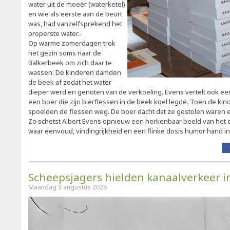
water uit de moeër (waterketel)
en wie als eerste aan de beurt
was, had vanzelfsprekend het
properste water.-
Op warme zomerdagen trok
het gezin soms naar de
Balkerbeek om zich daar te
wassen. De kinderen damden
de beek af zodat het water
dieper werd en genoten van de verkoeling. Evens vertelt ook e
een boer die zijn bierflessen in de beek koel legde. Toen de k
spoelden de flessen weg. De boer dacht dat ze gestolen waren en
Zo schetst Albert Evens opnieuw een herkenbaar beeld van het dag
waar eenvoud, vindingrijkheid en een flinke dosis humor hand i
Scheepsjagers hielden kanaalverkeer 
Maandag 3 augustus 2026