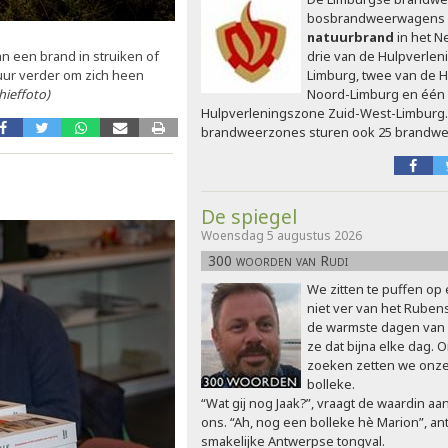
bosbrandweerwagens 
natuurbrand
in het N
an een brand in struiken of
drie van de Hulpverle
ur verder om zich heen
Limburg, twee van de 
hieffoto)
Noord-Limburg en één
Hulpverleningszone Zuid-West-Limburg
brandweerzones sturen ook 25 brandwee
De spiegel
Woensdag 5 augustus 2026
300 woorden van Rudi
We zitten te puffen op
niet ver van het Rubens
de warmste dagen van 
ze dat bijna elke dag. 
zoeken zetten we onze 
bolleke.
“Wat gij nog Jaak?”, vraagt de waardin aan
ons. “Ah, nog een bolleke hè Marion”, an
smakelijke Antwerpse tongval.