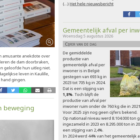
(…)
Het hele nieuwsbericht
Gemeentelijk afval per in
Woensdag 5 augustus 2026
Cijfer van de dag
De gemiddelde
en amusante anekdote over
productie van
inderen de dam doorbraken,
gemeentelijk afval per
 geloofde hun uitleg niet.
inwoner is in België
elijkse leven in Kaulille,
gestegen van 693 kg in
n hand gingen.
2023 tot 705 kg in 2024.
Dat is een stijging van
1,8%
. Toch blijft de
productie van afval per
in beweging
inwoner ruim onder de 760 kg die in 20
Voor 2025 zijn nog geen cijfers bekend.
Op nationaal niveau werd 8.104.000 ton g
ingezameld in 2023 en 8.295.000 ton in 202
een stijging van 2,4%.
In 2024 werd 44% van het gemeentelijk a