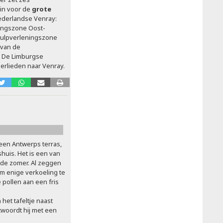
in voor de
grote
ederlandse Venray:
ningszone Oost-
Hulpverleningszone
 van de
. De Limburgse
rlieden naar Venray.
 een Antwerps terras,
huis. Het is een van
de zomer. Al zeggen
Om enige verkoeling te
pollen aan een fris
 het tafeltje naast
twoordt hij met een