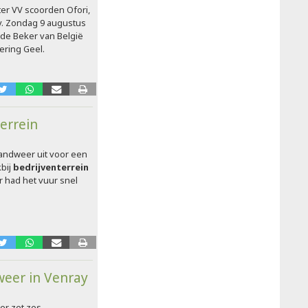
ter VV scoorden Ofori,
v. Zondag 9 augustus
 de Beker van België
ering Geel.
errein
andweer uit voor een
kbij
bedrijventerrein
 had het vuur snel
eer in Venray
r zet zes