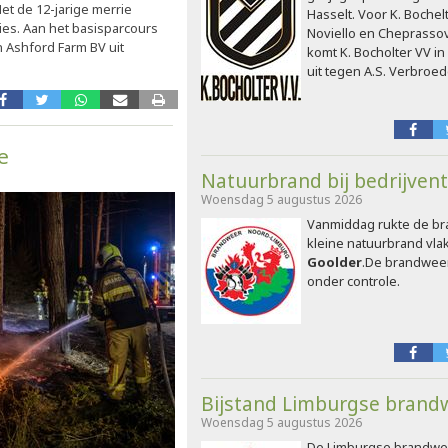
et de 12-jarige merrie
Hasselt. Voor K. Bochel
ies. Aan het basisparcours
Noviello en Cheprasso
n Ashford Farm BV uit
komt K. Bocholter VV in
uit tegen A.S. Verbroed
e
Natuurbrand bij bedrijvent
Woensdag 5 augustus 2026
Vanmiddag rukte de br
kleine natuurbrand vla
Goolder
.De brandweer
onder controle.
Bijstand Limburgse brandw
Woensdag 5 augustus 2026
De Limburgse brandwee