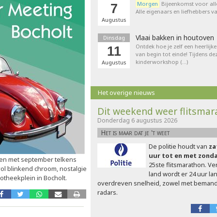
Morgen
Bijeenkomst voor all
7
Alle eigenaars en liefhebbers 
Augustus
Vlaai bakken in houtoven
Dinsdag
Ontdek hoe je zelf een heerlijk
11
van begin tot einde! Tijdens de
kinderworkshop (…)
Augustus
Het overige nieuws
Dit weekend weer flitsma
Donderdag 6 augustus 2026
Het is maar dat je 't weet
De politie houdt van
za
uur tot en met zond
t en met september telkens
25ste flitsmarathon. Ve
ol blinkend chroom, nostalgie
land wordt er 24 uur l
otheekplein in Bocholt.
overdreven snelheid, zowel met beman
radars.