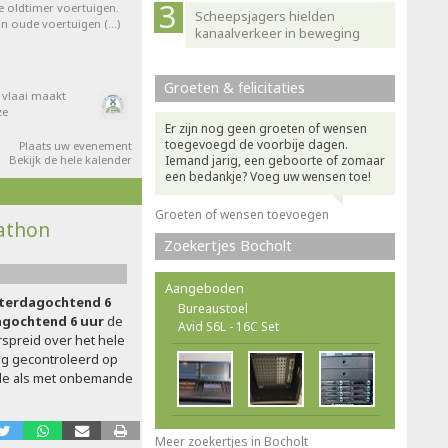
e oldtimer voertuigen.
Scheepsjagers hielden
van oude voertuigen (…)
kanaalverkeer in beweging
Groeten & felicitaties
e vlaai maakt
ze
Er zijn nog geen groeten of wensen
toegevoegd de voorbije dagen.
Plaats uw evenement
Bekijk de hele kalender
Iemand jarig, een geboorte of zomaar
een bedankje? Voeg uw wensen toe!
Groeten of wensen toevoegen
rathon
Zoekertjes Bocholt
Aangeboden
terdagochtend 6
Bureaustoel
agochtend 6 uur
de
Avid S6L - 16C Set
rspreid over het hele
ang gecontroleerd op
de als met onbemande
Meer zoekertjes in Bocholt