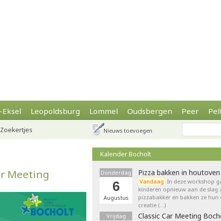
-Eksel
Leopoldsburg
Lommel
Oudsbergen
Peer
Pel
Zoekertjes
Nieuws toevoegen
Kalender Bocholt
ar Meeting
Pizza bakken in houtoven
Donderdag
Vandaag
In deze workshop g
6
kinderen opnieuw aan de slag 
pizzabakker en bakken ze hun 
Augustus
creatie (…)
Classic Car Meeting Boch
Vrijdag