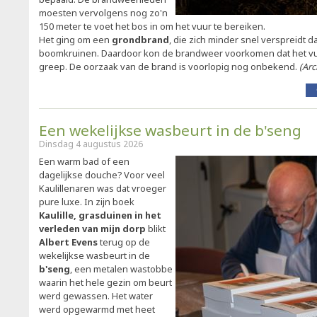
moesten vervolgens nog zo'n
150 meter te voet het bos in om het vuur te bereiken.
Het ging om een
grondbrand
, die zich minder snel verspreidt d
boomkruinen. Daardoor kon de brandweer voorkomen dat het vu
greep. De oorzaak van de brand is voorlopig nog onbekend.
(Arc
Een wekelijkse wasbeurt in de b'seng
Dinsdag 4 augustus 2026
Een warm bad of een
dagelijkse douche? Voor veel
Kaulillenaren was dat vroeger
pure luxe. In zijn boek
Kaulille, grasduinen in het
verleden van mijn dorp
blikt
Albert Evens
terug op de
wekelijkse wasbeurt in de
b'seng
, een metalen wastobbe
waarin het hele gezin om beurt
werd gewassen. Het water
werd opgewarmd met heet