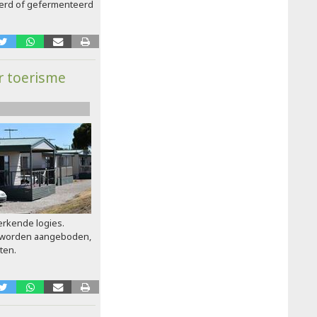
erd of gefermenteerd
r toerisme
erkende logies.
l worden aangeboden,
ten.