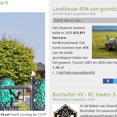
Park
Landbouw 45% van grondo
Donderdag 6 augustus 2026
Cijfer van de dag
Het Vlaamse Gewest
telde in 2025
613.811
hectare
landbouwareaal. Dat
komt overeen met 45%
van de totale
grondoppervlakte van
het gewest. Tussen 2001 en 2025 nam h
3,4% af.
(…)
Het hele nieuwsbericht
Bocholter VV - RC Hades 3
Woensdag 5 augustus 2026
In de Beker van Vlaand
Bocholter VV vanavond
-Eksel
heeft zondag de CSI3*
gelijkgespeeld tegen R