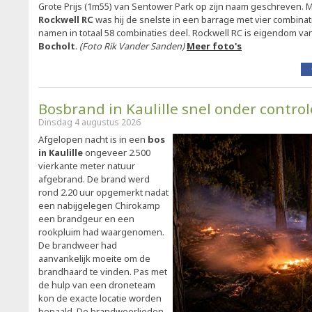
Grote Prijs (1m55) van Sentower Park op zijn naam geschreven. M
Rockwell RC
was hij de snelste in een barrage met vier combinat
namen in totaal 58 combinaties deel. Rockwell RC is eigendom va
Bocholt
.
(Foto Rik Vander Sanden)
Meer foto's
Bosbrand in Kaulille snel onder control
Dinsdag 4 augustus 2026
Afgelopen nacht is in een
bos
in Kaulille
ongeveer 2.500
vierkante meter natuur
afgebrand. De brand werd
rond 2.20 uur opgemerkt nadat
een nabijgelegen Chirokamp
een brandgeur en een
rookpluim had waargenomen.
De brandweer had
aanvankelijk moeite om de
brandhaard te vinden. Pas met
de hulp van een droneteam
kon de exacte locatie worden
bepaald. De brandweerlieden