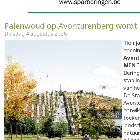
Palenwoud op Avonturenberg wordt
Dinsdag 4 augustus 2026
Tien ja
openin
Avont
MIN
Bering
stap i
van he
De Sta
Avont
ontwik
toeko
landsc
natuur