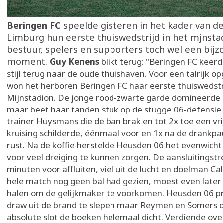
Beringen FC
speelde gisteren in het kader van d
Limburg hun eerste thuiswedstrijd in het mjnsta
bestuur, spelers en supporters toch wel een bijz
moment.
Guy Kenens
blikt terug: "Beringen FC keer
stijl terug naar de oude thuishaven. Voor een talrijk 
won het herboren Beringen FC haar eerste thuiswedstri
Mijnstadion. De jonge rood-zwarte garde domineerde d
maar beet haar tanden stuk op de stugge 06-defensie.
trainer Huysmans die de ban brak en tot 2x toe een vrij
kruising schilderde, éénmaal voor en 1x na de drankpau
rust. Na de koffie herstelde Heusden 06 het evenwicht
voor veel dreiging te kunnen zorgen. De aansluitingstre
minuten voor affluiten, viel uit de lucht en doelman Ca
hele match nog geen bal had gezien, moest even later a
halen om de gelijkmaker te voorkomen. Heusden 06 p
draw uit de brand te slepen maar Reymen en Somers d
absolute slot de boeken helemaal dicht. Verdiende over