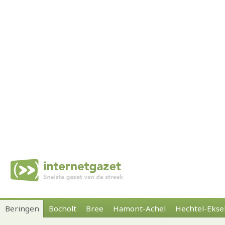
Beringen
Bocholt
Bree
Hamont-Achel
Hechtel-Ekse