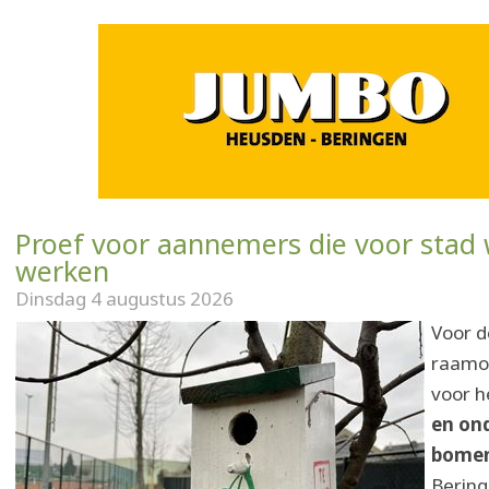
Proef voor aannemers die voor stad 
werken
Dinsdag 4 augustus 2026
Voor d
raamo
voor h
en on
bome
Bering