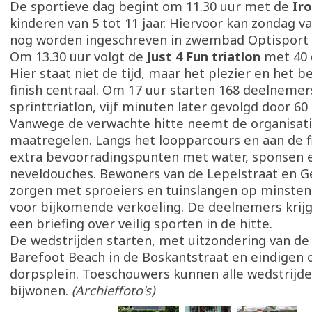
De sportieve dag begint om 11.30 uur met de
Iro
kinderen van 5 tot 11 jaar. Hiervoor kan zondag v
nog worden ingeschreven in zwembad Optisport 
Om 13.30 uur volgt de
Just 4 Fun triatlon
met 40 
Hier staat niet de tijd, maar het plezier en het b
finish centraal. Om 17 uur starten 168 deelnemer
sprinttriatlon, vijf minuten later gevolgd door 60
Vanwege de verwachte hitte neemt de organisati
maatregelen. Langs het loopparcours en aan de 
extra bevoorradingspunten met water, sponsen 
neveldouches. Bewoners van de Lepelstraat en Ge
zorgen met sproeiers en tuinslangen op minstens
voor bijkomende verkoeling. De deelnemers krij
een briefing over veilig sporten in de hitte.
De wedstrijden starten, met uitzondering van de 
Barefoot Beach in de Boskantstraat en eindigen 
dorpsplein. Toeschouwers kunnen alle wedstrijde
bijwonen.
(Archieffoto's)