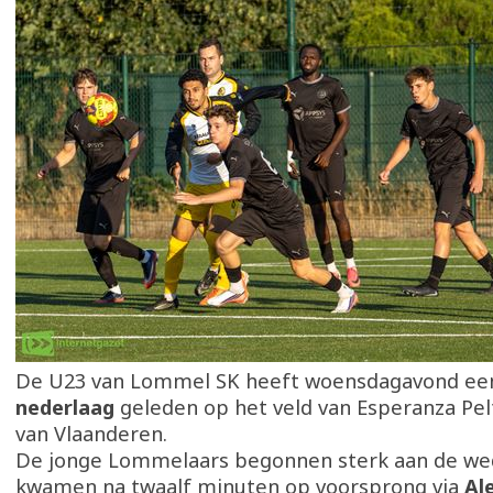
De U23 van Lommel SK heeft woensdagavond e
nederlaag
geleden op het veld van Esperanza Pel
van Vlaanderen.
De jonge Lommelaars begonnen sterk aan de wed
kwamen na twaalf minuten op voorsprong via
Al