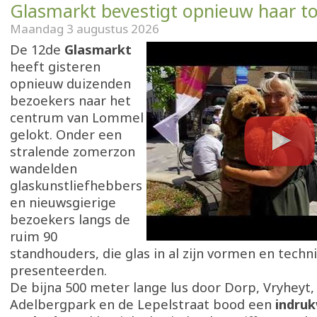
Glasmarkt bevestigt opnieuw haar t
Maandag 3 augustus 2026
De 12de
Glasmarkt
heeft gisteren
opnieuw duizenden
bezoekers naar het
centrum van Lommel
gelokt. Onder een
stralende zomerzon
wandelden
glaskunstliefhebbers
en nieuwsgierige
bezoekers langs de
ruim 90
standhouders, die glas in al zijn vormen en techn
presenteerden.
De bijna 500 meter lange lus door Dorp, Vryheyt,
Adelbergpark en de Lepelstraat bood een
indru