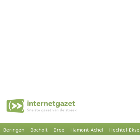
Beringen
Bocholt
Bree
Hamont-Achel
Hechtel-Ekse