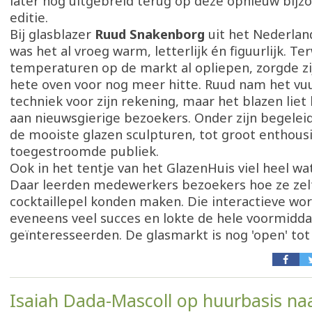
later nog uitgebreid terug op deze opnieuw bijz
editie.
Bij glasblazer
Ruud Snakenborg
uit het Nederla
was het al vroeg warm, letterlijk én figuurlijk. Ter
temperaturen op de markt al opliepen, zorgde zi
hete oven voor nog meer hitte. Ruud nam het vu
techniek voor zijn rekening, maar het blazen liet 
aan nieuwsgierige bezoekers. Onder zijn begelei
de mooiste glazen sculpturen, tot groot enthous
toegestroomde publiek.
Ook in het tentje van het GlazenHuis viel heel wa
Daar leerden medewerkers bezoekers hoe ze zel
cocktaillepel konden maken. Die interactieve w
eveneens veel succes en lokte de hele voormidda
geïnteresseerden. De glasmarkt is nog 'open' tot 
Isaiah Dada-Mascoll op huurbasis n