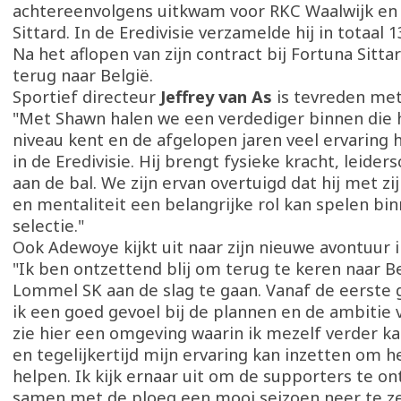
achtereenvolgens uitkwam voor RKC Waalwijk en
Sittard. In de Eredivisie verzamelde hij in totaal 
Na het aflopen van zijn contract bij Fortuna Sittar
terug naar België.
Sportief directeur
Jeffrey van As
is tevreden met
"Met Shawn halen we een verdediger binnen die 
niveau kent en de afgelopen jaren veel ervaring
in de Eredivisie. Hij brengt fysieke kracht, leider
aan de bal. We zijn ervan overtuigd dat hij met zi
en mentaliteit een belangrijke rol kan spelen bi
selectie."
Ook Adewoye kijkt uit naar zijn nieuwe avontuur i
"Ik ben ontzettend blij om terug te keren naar Be
Lommel SK aan de slag te gaan. Vanaf de eerste
ik een goed gevoel bij de plannen en de ambitie v
zie hier een omgeving waarin ik mezelf verder k
en tegelijkertijd mijn ervaring kan inzetten om 
helpen. Ik kijk ernaar uit om de supporters te 
samen met de ploeg een mooi seizoen neer te ze