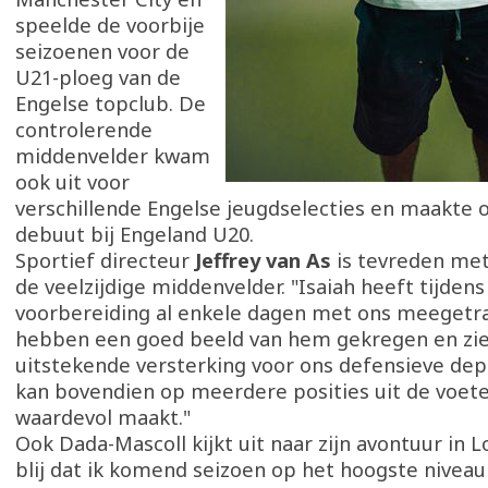
speelde de voorbije
seizoenen voor de
U21-ploeg van de
Engelse topclub. De
controlerende
middenvelder kwam
ook uit voor
verschillende Engelse jeugdselecties en maakte o
debuut bij Engeland U20.
Sportief directeur
Jeffrey van As
is tevreden me
de veelzijdige middenvelder. "Isaiah heeft tijden
voorbereiding al enkele dagen met ons meegetr
hebben een goed beeld van hem gekregen en zi
uitstekende versterking voor ons defensieve dep
kan bovendien op meerdere posities uit de voet
waardevol maakt."
Ook Dada-Mascoll kijkt uit naar zijn avontuur in 
blij dat ik komend seizoen op het hoogste niveau