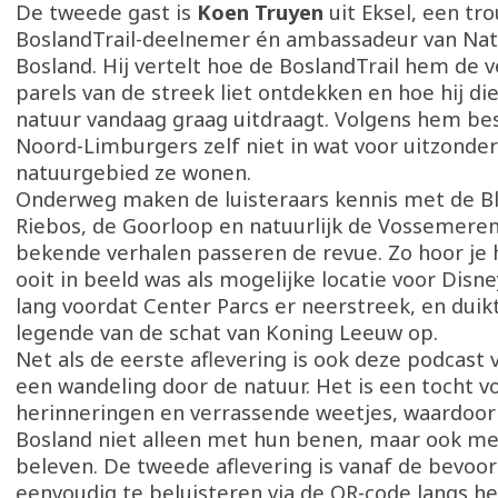
De tweede gast is
Koen Truyen
uit Eksel, een tr
BoslandTrail-deelnemer én ambassadeur van Nat
Bosland. Hij vertelt hoe de BoslandTrail hem de 
parels van de streek liet ontdekken en hoe hij die
natuur vandaag graag uitdraagt. Volgens hem bes
Noord-Limburgers zelf niet in wat voor uitzonderl
natuurgebied ze wonen.
Onderweg maken de luisteraars kennis met de Bl
Riebos, de Goorloop en natuurlijk de Vossemere
bekende verhalen passeren de revue. Zo hoor je 
ooit in beeld was als mogelijke locatie voor Disn
lang voordat Center Parcs er neerstreek, en duikt
legende van de schat van Koning Leeuw op.
Net als de eerste aflevering is ook deze podcast
een wandeling door de natuur. Het is een tocht vo
herinneringen en verrassende weetjes, waardoo
Bosland niet alleen met hun benen, maar ook me
beleven. De tweede aflevering is vanaf de bevoo
eenvoudig te beluisteren via de QR-code langs he