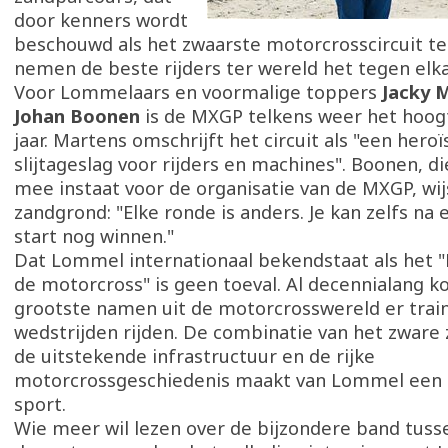
door kenners wordt
beschouwd als het zwaarste motorcrosscircuit te
nemen de beste rijders ter wereld het tegen elka
Voor Lommelaars en voormalige toppers
Jacky 
Johan Boonen
is de MXGP telkens weer het hoog
jaar. Martens omschrijft het circuit als "een hero
slijtageslag voor rijders en machines". Boonen, d
mee instaat voor de organisatie van de MXGP, wij
zandgrond: "Elke ronde is anders. Je kan zelfs na 
start nog winnen."
Dat Lommel internationaal bekendstaat als het 
de motorcross" is geen toeval. Al decennialang 
grootste namen uit de motorcrosswereld er trai
wedstrijden rijden. De combinatie van het zware
de uitstekende infrastructuur en de rijke
motorcrossgeschiedenis maakt van Lommel een b
sport.
Wie meer wil lezen over de bijzondere band tus