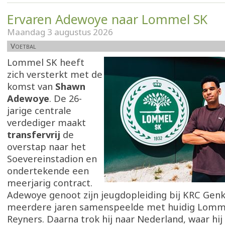
Ervaren Adewoye naar Lommel SK
Maandag 3 augustus 2026
Voetbal
Lommel SK heeft
zich versterkt met de
komst van
Shawn
Adewoye
. De 26-
jarige centrale
verdediger maakt
transfervrij
de
overstap naar het
Soevereinstadion en
ondertekende een
meerjarig contract.
Adewoye genoot zijn jeugdopleiding bij KRC Genk,
meerdere jaren samenspeelde met huidig Lomm
Reyners. Daarna trok hij naar Nederland, waar hij