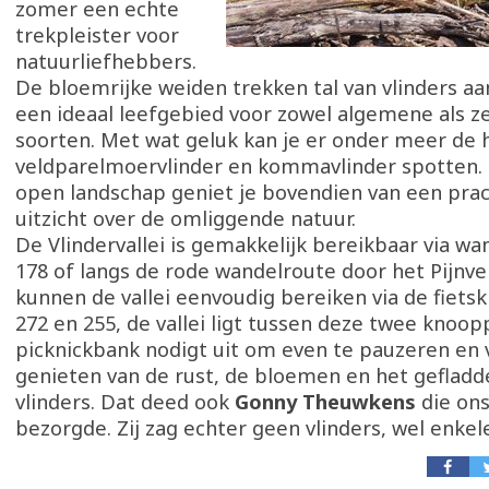
zomer een echte
trekpleister voor
natuurliefhebbers.
De bloemrijke weiden trekken tal van vlinders a
een ideaal leefgebied voor zowel algemene als 
soorten. Met wat geluk kan je er onder meer de h
veldparelmoervlinder en kommavlinder spotten. 
open landschap geniet je bovendien van een prac
uitzicht over de omliggende natuur.
De Vlindervallei is gemakkelijk bereikbaar via 
178 of langs de rode wandelroute door het Pijnve
kunnen de vallei eenvoudig bereiken via de fiet
272 en 255, de vallei ligt tussen deze twee knoo
picknickbank nodigt uit om even te pauzeren en 
genieten van de rust, de bloemen en het gefladd
vlinders. Dat deed ook
Gonny Theuwkens
die ons
bezorgde. Zij zag echter geen vlinders, wel enkele