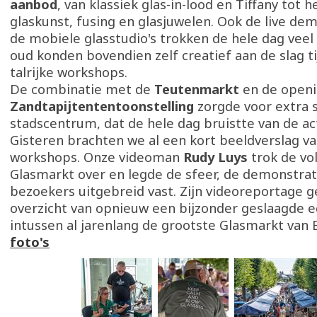
aanbod
, van klassiek glas-in-lood en Tiffany tot
glaskunst, fusing en glasjuwelen. Ook de live dem
de mobiele glasstudio's trokken de hele dag veel 
oud konden bovendien zelf creatief aan de slag t
talrijke workshops.
De combinatie met de
Teutenmarkt
en de openi
Zandtapijtententoonstelling
zorgde voor extra s
stadscentrum, dat de hele dag bruistte van de act
Gisteren brachten we al een kort beeldverslag v
workshops. Onze videoman
Rudy Luys
trok de vo
Glasmarkt over en legde de sfeer, de demonstrat
bezoekers uitgebreid vast. Zijn videoreportage 
overzicht van opnieuw een bijzonder geslaagde e
intussen al jarenlang de grootste Glasmarkt van 
foto's