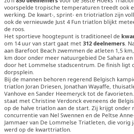
zo'n
850 deelnemers
voor de 36ste Hoeks Triatlo
voorspelde tropische temperaturen treedt ook 
werking. De kwart-, sprint- en triotriatlon zijn vol
ook de vernieuwde Just 4 Fun triatlon blijkt mete
de roos.
Het sportieve hoogtepunt is traditioneel de
kwar
om 14 uur van start gaat met
312 deelnemers
. N
aan Barefoot Beach zwemmen de atleten 1,5 km, 
km door onder meer natuurgebied De Sahara en 
door het Lommelse stadscentrum. De finish ligt 
dorpsplein.
Bij de mannen behoren regerend Belgisch kampi
triatlon Joran Driesen, Jonathan Wayaffe, thuisatl
Vanhove en Sander Heemeryck tot de favorieten.
staat met Christine Verdonck eveneens de Belg
op de halve triatlon aan de start. Zij krijgt onder
concurrentie van Nel Swennen en de Peltse Anne
Jammaer van De Lommelse Triatleten, die vorig 
werd op de kwarttriatlon.