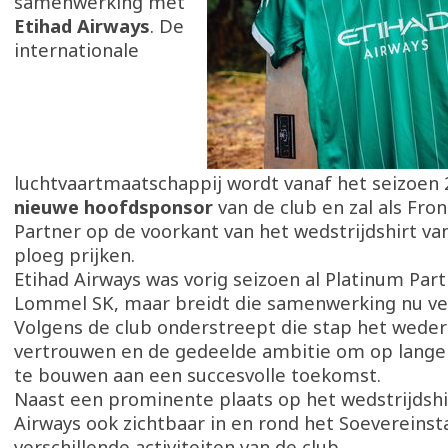
samenwerking met
Etihad Airways
. De
internationale
luchtvaartmaatschappij wordt vanaf het seizoen 
nieuwe hoofdsponsor
van de club en zal als Fron
Partner op de voorkant van het wedstrijdshirt va
ploeg prijken.
Etihad Airways was vorig seizoen al Platinum Par
Lommel SK, maar breidt die samenwerking nu ver
Volgens de club onderstreept die stap het weder
vertrouwen en de gedeelde ambitie om op lange 
te bouwen aan een succesvolle toekomst.
Naast een prominente plaats op het wedstrijdshirt
Airways ook zichtbaar in en rond het Soevereinsta
verschillende activiteiten van de club.