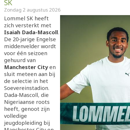
SK
Zondag 2 augustus 2026
Lommel SK heeft
zich versterkt met
Isaiah Dada-Mascoll
.
De 20-jarige Engelse
middenvelder wordt
voor één seizoen
gehuurd van
Manchester City
en
sluit meteen aan bij
de selectie in het
Soevereinstadion.
Dada-Mascoll, die
Nigeriaanse roots
heeft, genoot zijn
volledige
jeugdopleiding bij
Manchester City en