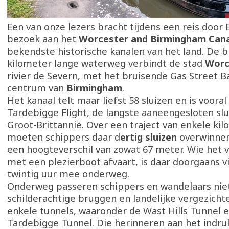
Een van onze lezers bracht tijdens een reis door
bezoek aan het
Worcester and Birmingham Cana
bekendste historische kanalen van het land. De b
kilometer lange waterweg verbindt de stad
Worc
rivier de Severn, met het bruisende Gas Street Ba
centrum van
Birmingham
.
Het kanaal telt maar liefst 58 sluizen en is voor
Tardebigge Flight, de langste aaneengesloten sl
Groot-Brittannië. Over een traject van enkele ki
moeten schippers daar d
ertig sluizen
overwinnen
een hoogteverschil van zowat 67 meter. Wie het v
met een plezierboot afvaart, is daar doorgaans vi
twintig uur mee onderweg.
Onderweg passeren schippers en wandelaars niet
schilderachtige bruggen en landelijke vergezicht
enkele tunnels, waaronder de Wast Hills Tunnel 
Tardebigge Tunnel. Die herinneren aan het ind