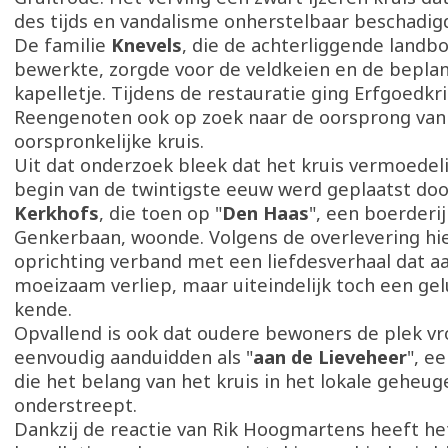
des tijds en vandalisme onherstelbaar beschadig
De familie
Knevels
, die de achterliggende land
bewerkte, zorgde voor de veldkeien en de beplan
kapelletje. Tijdens de restauratie ging Erfgoedkr
Reengenoten ook op zoek naar de oorsprong van
oorspronkelijke kruis.
Uit dat onderzoek bleek dat het kruis vermoedeli
begin van de twintigste eeuw werd geplaatst doo
Kerkhofs
, die toen op "
Den Haas
", een boerderij
Genkerbaan, woonde. Volgens de overlevering hi
oprichting verband met een liefdesverhaal dat aa
moeizaam verliep, maar uiteindelijk toch een gel
kende.
Opvallend is ook dat oudere bewoners de plek v
eenvoudig aanduidden als "
aan de Lieveheer
", e
die het belang van het kruis in het lokale geheug
onderstreept.
Dankzij de reactie van Rik Hoogmartens heeft h