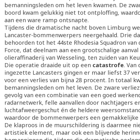
bemanningsleden om het leven kwamen. De zwa
boord kwam gelukkig niet tot ontploffing, waar
aan een ware ramp ontsnapte.
Tijdens die dramatische nacht boven Limburg w
Lancaster-bommenwerpers neergehaald. Drie da
behoorden tot het 44ste Rhodesia Squadron van d
Force, dat deelnam aan een grootschalige aanval
olieraffinaderij van Wesseling, ten zuiden van Keu
Die operatie draaide uit op een
catastrofe
. Van 
ingezette Lancasters gingen er maar liefst 37 ve
voor een verlies van bijna 28 procent. In totaal 
bemanningsleden om het leven. De zware verlie
gevolg van een combinatie van een goed werken
radarnetwerk, felle aanvallen door nachtjagers e
luchtafweergeschut én de heldere weersomstan
waardoor de bommenwerpers een gemakkelijke 
De klaproos in de muurschildering is daarmee nie
artistiek element, maar ook een blijvende herinn