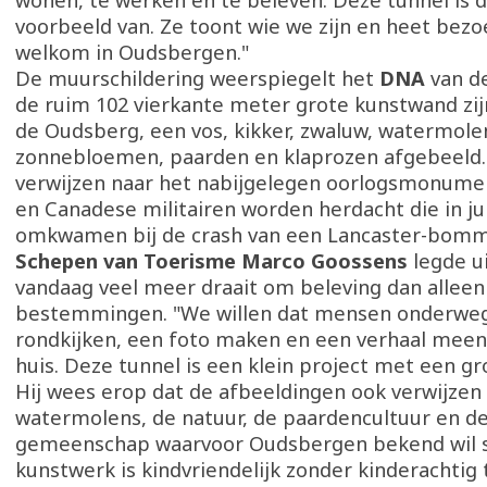
wonen, te werken en te beleven. Deze tunnel is 
voorbeeld van. Ze toont wie we zijn en heet bezo
welkom in Oudsbergen."
De muurschildering weerspiegelt het
DNA
van d
de ruim 102 vierkante meter grote kunstwand zi
de Oudsberg, een vos, kikker, zwaluw, watermole
zonnebloemen, paarden en klaprozen afgebeeld. 
verwijzen naar het nabijgelegen oorlogsmonumen
en Canadese militairen worden herdacht die in ju
omkwamen bij de crash van een Lancaster-bom
Schepen van Toerisme Marco Goossens
legde u
vandaag veel meer draait om beleving dan alleen
bestemmingen. "We willen dat mensen onderweg
rondkijken, een foto maken en een verhaal mee
huis. Deze tunnel is een klein project met een gro
Hij wees erop dat de afbeeldingen ook verwijzen
watermolens, de natuur, de paardencultuur en 
gemeenschap waarvoor Oudsbergen bekend wil s
kunstwerk is kindvriendelijk zonder kinderachtig t