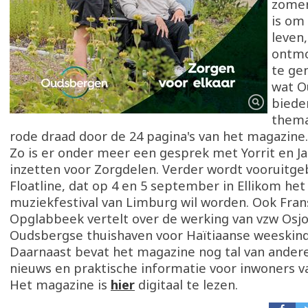
zome
is om
leven,
ontmo
te gen
wat O
biede
thema
rode draad door de 24 pagina's van het magazine.
Zo is er onder meer een gesprek met Yorrit en Jar
inzetten voor Zorgdelen. Verder wordt vooruitgeb
Floatline, dat op 4 en 5 september in Ellikom het
muziekfestival van Limburg wil worden. Ook Fran
Opglabbeek vertelt over de werking van vzw Osj
Oudsbergse thuishaven voor Haïtiaanse weeskin
Daarnaast bevat het magazine nog tal van andere
nieuws en praktische informatie voor inwoners 
Het magazine is
hier
digitaal te lezen.