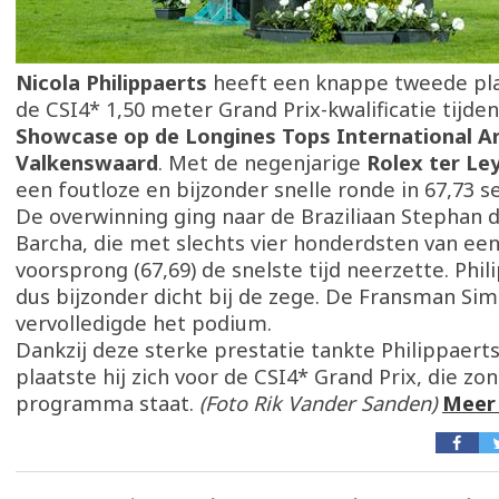
Nicola Philippaerts
heeft een knappe tweede pla
de CSI4* 1,50 meter Grand Prix-kwalificatie tijde
Showcase op de Longines Tops International Ar
Valkenswaard
. Met de negenjarige
Rolex ter L
een foutloze en bijzonder snelle ronde in 67,73 
De overwinning ging naar de Braziliaan Stephan d
Barcha, die met slechts vier honderdsten van ee
voorsprong (67,69) de snelste tijd neerzette. Phi
dus bijzonder dicht bij de zege. De Fransman Si
vervolledigde het podium.
Dankzij deze sterke prestatie tankte Philippaert
plaatste hij zich voor de CSI4* Grand Prix, die zo
programma staat.
(Foto Rik Vander Sanden)
Meer 