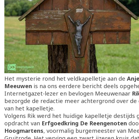
Het mysterie rond het veldkapelletje aan de
Anje
Meeuwen
is na ons eerdere bericht deels opgeh
Internetgazet-lezer en bevlogen Meeuwenaar
Ri
bezorgde de redactie meer achtergrond over de 
van het kapelletje.
Volgens Rik werd het huidige kapelletje destijds
opdracht van
Erfgoedkring De Reengenoten
doo
Hoogmartens
, voormalig burgemeester van Me
Gruitrode. Het verving een zwart ijzeren kruis da