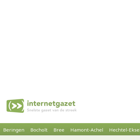
Beringen
Bocholt
Bree
Hamont-Achel
Hechtel-Ekse