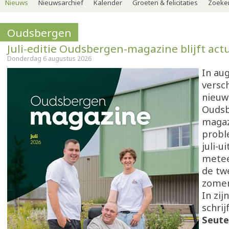
Nieuws
Nieuwsarchief
Kalender
Groeten & felicitaties
Zoeker
Oudsbergen
Juli-editie Oudsbergen-magazine blijft act
Donderdag 6 augustus 2026
In au
versch
nieuw
Oudsb
magaz
probl
juli-u
metee
de tw
zome
In zi
schri
Seute