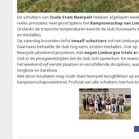
De schutters van
Oude Stam Neerpelt
hebben afgelopen wee
reeks prestaties neergezet tijdens het
Kampioenschap van Li
Ondanks de tropische temperaturen keerde de club huiswaarts me
en medailles.
Op zaterdag kroonden liefst
twaalf schutters
zich tot Limburg
Daarnaast behaalde de club nog eens zestien medailles. Ook o
Neerpelt uitstekend presteren, met
negen Limburgse titels e
n
Ook in de ploegwedstrijden liet de club zich opmerken. De team
het weekend vijf eerste plaatsen in verschillende disciplines, 
longbow en barebow.
Met deze resultaten mag Oude Stam Neerpelt terugblikken op ee
kampioenschapsweekend. Proficiat aan alle schutters met hun kn