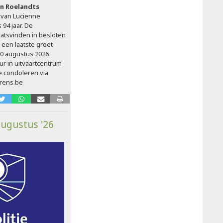
n Roelandts
 van Lucienne
 94 jaar. De
aatsvinden in besloten
 een laatste groet
0 augustus 2026
ur in uitvaartcentrum
e condoleren via
rens.be
augustus '26