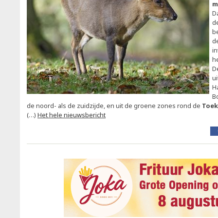
m
Da
d
b
d
i
he
D
u
H
B
de noord- als de zuidzijde, en uit de groene zones rond de
Toek
(…)
Het hele nieuwsbericht