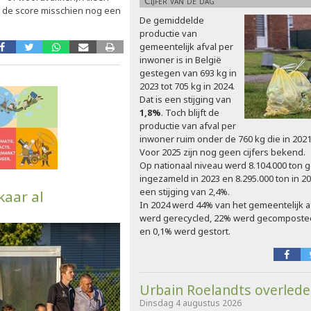
Cijfer van de dag
 de score misschien nog een
De gemiddelde
productie van
gemeentelijk afval per
inwoner is in België
gestegen van 693 kg in
2023 tot 705 kg in 2024.
Dat is een stijging van
1,8%
. Toch blijft de
productie van afval per
inwoner ruim onder de 760 kg die in 20
Voor 2025 zijn nog geen cijfers bekend.
Op nationaal niveau werd 8.104.000 ton g
ingezameld in 2023 en 8.295.000 ton in 202
een stijging van 2,4%.
kaar al
In 2024 werd 44% van het gemeentelijk a
werd gerecycled, 22% werd gecomposte
en 0,1% werd gestort.
Urbain Roelandts overled
Dinsdag 4 augustus 2026