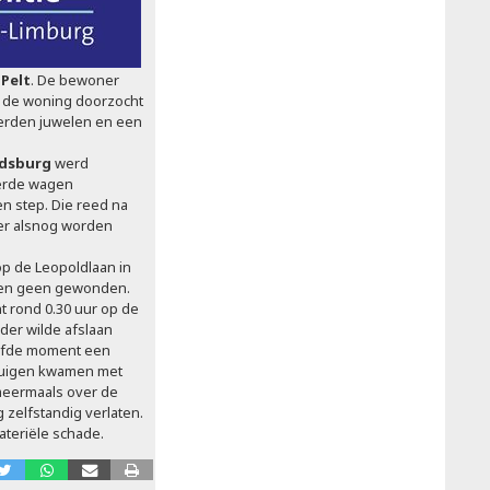
n
Pelt
. De bewoner
t de woning doorzocht
werden juwelen en een
dsburg
werd
erde wagen
 step. Die reed na
ater alsnog worden
op de Leopoldlaan in
len geen gewonden.
 rond 0.30 uur op de
der wilde afslaan
elfde moment een
tuigen kwamen met
 meermaals over de
 zelfstandig verlaten.
ateriële schade.