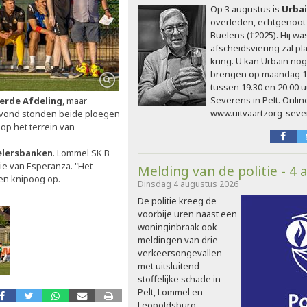
Op 3 augustus is
Urbai
overleden, echtgenoot
Buelens (†2025). Hij was
afscheidsviering zal pl
kring. U kan Urbain nog
brengen op maandag 1
tussen 19.30 en 20.00 u
Severens in Pelt. Onlin
erde Afdeling
, maar
www.uitvaartzorg-seve
navond stonden beide ploegen
op het terrein van
elersbanken
. Lommel SK B
ie van Esperanza. "Het
Melding van de politie - 4 
en knipoog op.
Dinsdag 4 augustus 2026
De politie kreeg de
voorbije uren naast een
woninginbraak ook
meldingen van drie
verkeersongevallen
met uitsluitend
stoffelijke schade in
Pelt, Lommel en
Leopoldsburg.