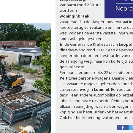
Vannacht rond 2.30 uur
werd een
woninginbraak
vastgesteld in de Haspershovenstraat i
keerde terug van vakantie en merkte da
was. Volgens de eerste vaststellingen 
som cash geld gestolen.
In de Generaal de Krahestraat in
Leopol
dinsdagavond rond 21 uur een geparke
aangereden door een bestuurder van een
de aanrijding weg, maar kon korte tijd l
gelokaliseerd.
Een uur later, omstreeks 22 uur, botsten 
Pelt
twee personenwagens. Daarbij vie
Het zwaarste ongeval gebeurde vannacht
Luikersteenweg in
Lommel
. Een bestuur
terwijl een andere automobilist op hetz
inhaalmanoeuvre uitvoerde. Beide voer
elkaar in aanrijding, waarna één wagen
kop ging. De bestuurder kon het voertuig
Ook hier bleef het ongeval beperkt tot m