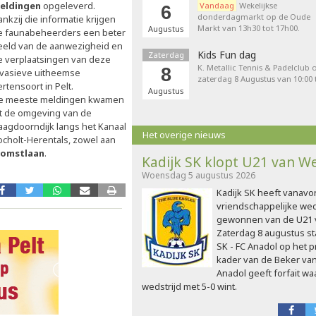
eldingen
opgeleverd.
Vandaag
Wekelijkse
6
donderdagmarkt op de Oude
nkzij die informatie krijgen
Markt van 13h30 tot 17h00.
Augustus
e faunabeheerders een beter
eeld van de aanwezigheid en
Kids Fun dag
Zaterdag
e verplaatsingen van deze
K. Metallic Tennis & Padelclub 
8
nvasieve uitheemse
zaterdag 8 Augustus van 10:00 t
rtensoort in Pelt.
Augustus
e meeste meldingen kwamen
it de omgeving van de
aagdoorndijk langs het Kanaal
Het overige nieuws
ocholt-Herentals, zowel aan
omstlaan
.
Kadijk SK klopt U21 van W
Woensdag 5 augustus 2026
Kadijk SK heeft vanavo
vriendschappelijke wed
gewonnen van de U21 
Zaterdag 8 augustus sta
SK - FC Anadol op het 
kader van de Beker va
Anadol geeft forfait wa
wedstrijd met 5-0 wint.