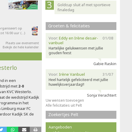
Goldcup sluit af met sportieve
finaledag
Groeten & felicitaties
organiseert op
ot 16:00 uur (…)
Voor:
Eddy en Irène desair-
01/08
vanbuel
Plaats uw evenement
Bekijk de hele kalender
Hartelijke gelukwensen met jullie
gouden feest
Gabie Raskin
esterlo
Voor:
Irène Vanbuel
31/07
Heel hartelijk gefeliciteerd met jullie
nd in een
huwelijksverjaardag!!
strijd met
2-0
van KVC Westerlo.
Sonja Verachtert
at de wedstrijd Kadijk
Uw wensen toevoegen
programma in het
Alle felicitaties uit Pelt
n Limburg maar FC
ardoor Kadijk SK de
Zoekertjes Pelt
Aangeboden