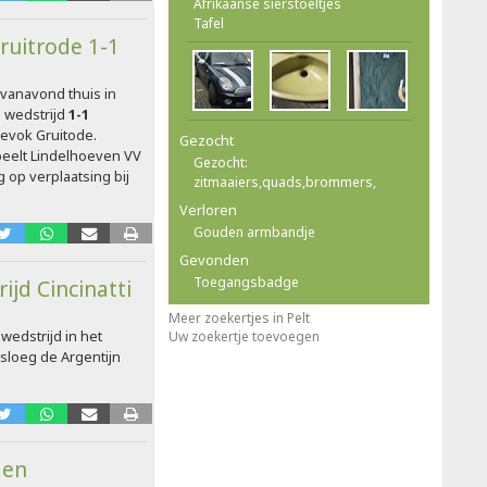
Afrikaanse sierstoeltjes
Tafel
ruitrode 1-1
vanavond thuis in
 wedstrijd
1-1
evok Gruitode.
Gezocht
peelt Lindelhoeven VV
Gezocht:
 op verplaatsing bij
zitmaaiers,quads,brommers,
Verloren
Gouden armbandje
Gevonden
Toegangsbadge
jd Cincinatti
Meer zoekertjes in Pelt
wedstrijd in het
Uw zoekertje toevoegen
rsloeg de Argentijn
den