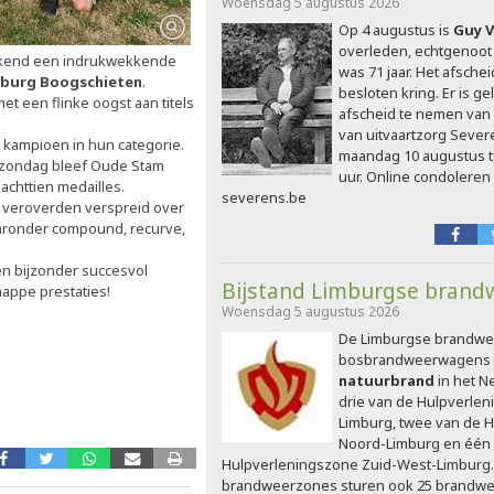
Woensdag 5 augustus 2026
Op 4 augustus is
Guy 
overleden, echtgenoot 
kend een indrukwekkende
was 71 jaar. Het afschei
mburg Boogschieten
.
besloten kring. Er is 
t een flinke oogst aan titels
afscheid te nemen van 
van uitvaartzorg Severe
s kampioen in hun categorie.
maandag 10 augustus t
p zondag bleef Oude Stam
uur. Online condoleren
 achttien medailles.
severens.be
s veroverden verspreid over
waaronder compound, recurve,
n bijzonder succesvol
Bijstand Limburgse brandw
appe prestaties!
Woensdag 5 augustus 2026
De Limburgse brandwee
bosbrandweerwagens 
natuurbrand
in het N
drie van de Hulpverle
Limburg, twee van de 
Noord-Limburg en één
Hulpverleningszone Zuid-West-Limburg
brandweerzones sturen ook 25 brandwee