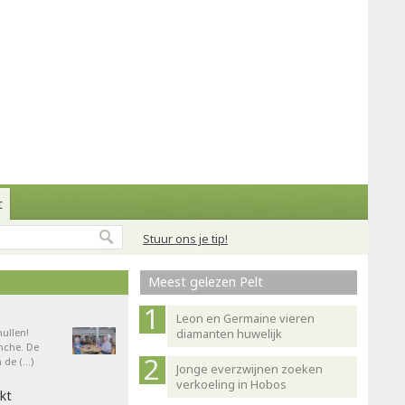
t
Stuur ons je tip!
Meest gelezen Pelt
Leon en Germaine vieren
ullen!
diamanten huwelijk
nche. De
 de (…)
Jonge everzwijnen zoeken
verkoeling in Hobos
kt