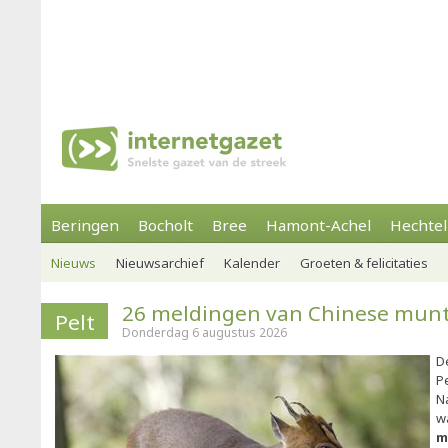
Beringen
Bocholt
Bree
Hamont-Achel
Hechtel
Nieuws
Nieuwsarchief
Kalender
Groeten & felicitaties
26 meldingen van Chinese muntj
Pelt
Donderdag 6 augustus 2026
D
P
N
w
m