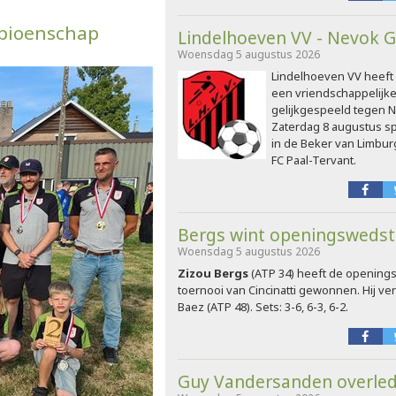
mpioenschap
Lindelhoeven VV - Nevok G
Woensdag 5 augustus 2026
Lindelhoeven VV heeft 
een vriendschappelijke
gelijkgespeeld tegen N
Zaterdag 8 augustus s
in de Beker van Limburg
FC Paal-Tervant.
Bergs wint openingswedstri
Woensdag 5 augustus 2026
Zizou Bergs
(ATP 34) heeft de openings
toernooi van Cincinatti gewonnen. Hij ve
Baez (ATP 48). Sets: 3-6, 6-3, 6-2.
Guy Vandersanden overle