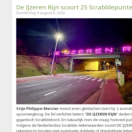
De IJzeren Rijn scoort 25 Scrabblepunt
Donderdag 6 augustus 2026
Stijn Philippe-Mercier
moest even glimlachen toen hij 's avonds
spoorwegbrug. De fel verlichte letters "
DE IJZEREN RIJN
" deden
gigantisch Scrabblebord. En natuurlijk rees de vraag: hoeveel p
Volgens de Nederlandse Scrabble-letterwaarden scoort DE IJZER
rekening te houden met eventuele dubbele of driedubbele letter