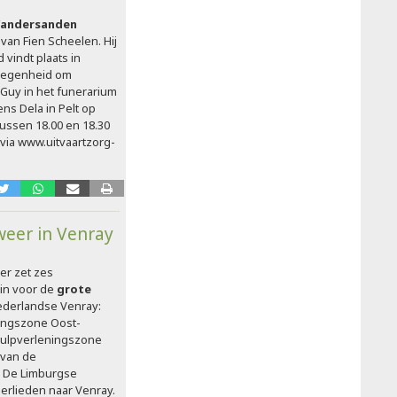
Vandersanden
van Fien Scheelen. Hij
d vindt plaats in
gelegenheid om
Guy in het funerarium
ns Dela in Pelt op
ussen 18.00 en 18.30
 via www.uitvaartzorg-
eer in Venray
r zet zes
in voor de
grote
ederlandse Venray:
ningszone Oost-
Hulpverleningszone
 van de
. De Limburgse
rlieden naar Venray.