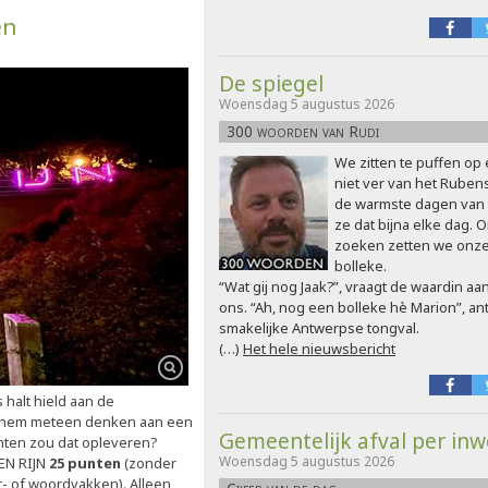
en
De spiegel
Woensdag 5 augustus 2026
300 woorden van Rudi
We zitten te puffen op
niet ver van het Rubens
de warmste dagen van 
ze dat bijna elke dag. 
zoeken zetten we onze 
bolleke.
“Wat gij nog Jaak?”, vraagt de waardin aan
ons. “Ah, nog een bolleke hè Marion”, an
smakelijke Antwerpse tongval.
(…)
Het hele nieuwsbericht
 halt hield aan de
 hem meteen denken aan een
Gemeentelijk afval per in
unten zou dat opleveren?
Woensdag 5 augustus 2026
EN RIJN
25 punten
(zonder
- of woordvakken). Alleen