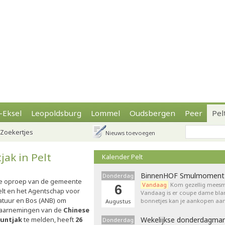
-Eksel
Leopoldsburg
Lommel
Oudsbergen
Peer
Pel
Zoekertjes
Nieuws toevoegen
ak in Pelt
Kalender Pelt
BinnenHOF Smulmoment
Donderdag
e oproep van de gemeente
Vandaag
Kom gezellig meesm
6
elt en het Agentschap voor
Vandaag is er coupe dame bla
atuur en Bos (ANB) om
bonnetjes kan je aankopen aan
Augustus
aarnemingen van de
Chinese
untjak
te melden, heeft
26
Wekelijkse donderdagmar
Donderdag