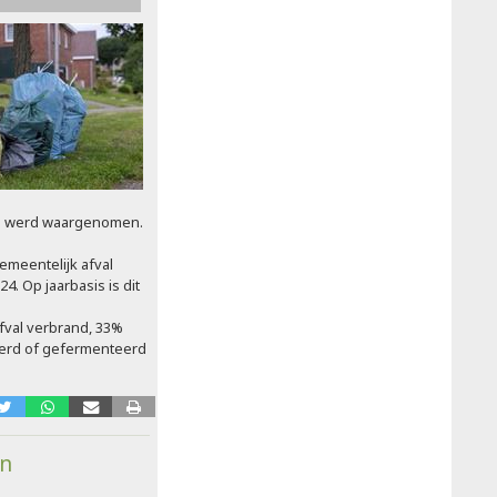
21 werd waargenomen.
emeentelijk afval
4. Op jaarbasis is dit
fval verbrand, 33%
erd of gefermenteerd
en