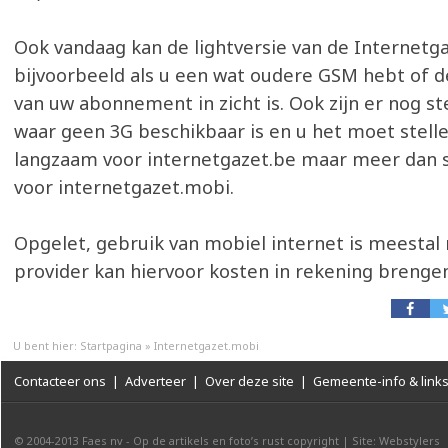
Ook vandaag kan de lightversie van de Internetga
bijvoorbeeld als u een wat oudere GSM hebt of d
van uw abonnement in zicht is. Ook zijn er nog s
waar geen 3G beschikbaar is en u het moet stell
langzaam voor internetgazet.be maar meer dan 
voor internetgazet.mobi.
Opgelet, gebruik van mobiel internet is meestal n
provider kan hiervoor kosten in rekening brengen
U bent hier:
Startpagina
»
Internetgazet.mobi
Contacteer ons
|
Adverteer
|
Over deze site
|
Gemeente-info & link
© 2004-2013
Faes nv
-
Op de artikels en foto’s rust copyright
|
Site: Webstylers