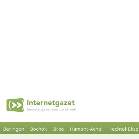
Beringen
Bocholt
Bree
Hamont-Achel
Hechtel-Ekse